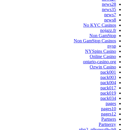
news28
news35
news7
news8
No KYC Casinos
nojazz.fr
Non GamStop
Non GamStop Casinos
nysp
NYSpins Casino
Online Casino
ontario-casino.org
Ozwin Casino
pack001
pack003
pack004
pack017
pack019
pack034
pages
pages10
pages12
Partners
Partnerzy
pbn2_p9ugexr9wh9