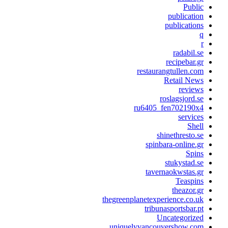
Public
publication
publications
q
r
radabil.se
recipebar.gr
restaurangtullen.com
Retail News
reviews
roslagsjord.se
ru6405_fen702190x4
services
Shell
shinethresto.se
spinbara-online.gr
Spins
stukystad.se
tavernaokwstas.gr
Teaspins
theazor.gr
thegreenplanetexperience.co.uk
tribunasportsbar.pt
Uncategorized
uniquelyvancouvershow.com