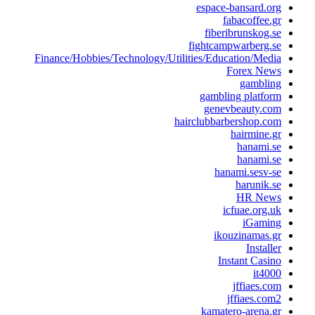
espace-bansard.org
fabacoffee.gr
fiberibrunskog.se
fightcampwarberg.se
Finance/Hobbies/Technology/Utilities/Education/Media
Forex News
gambling
gambling platform
genevbeauty.com
hairclubbarbershop.com
hairmine.gr
hanami.se
hanami.se
hanami.sesv-se
harunik.se
HR News
icfuae.org.uk
iGaming
ikouzinamas.gr
Installer
Instant Casino
it4000
jffiaes.com
jffiaes.com2
kamatero-arena.gr