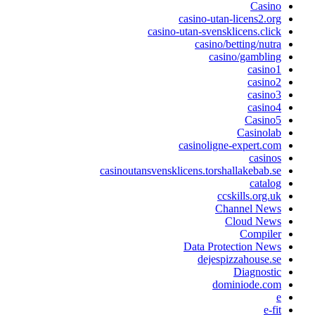
Casino
casino-utan-licens2.org
casino-utan-svensklicens.click
casino/betting/nutra
casino/gambling
casino1
casino2
casino3
casino4
Casino5
Casinolab
casinoligne-expert.com
casinos
casinoutansvensklicens.torshallakebab.se
catalog
ccskills.org.uk
Channel News
Cloud News
Compiler
Data Protection News
dejespizzahouse.se
Diagnostic
dominiode.com
e
e-fit