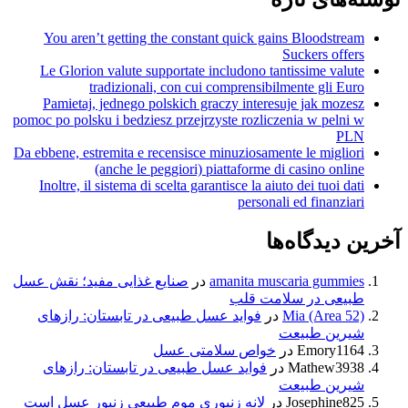
You aren’t getting the constant quick gains Bloodstream
Suckers offers
Le Glorion valute supportate includono tantissime valute
tradizionali, con cui comprensibilmente gli Euro
Pamietaj, jednego polskich graczy interesuje jak mozesz
pomoc po polsku i bedziesz przejrzyste rozliczenia w pelni w
PLN
Da ebbene, estremita e recensisce minuziosamente le migliori
(anche le peggiori) piattaforme di casino online
Inoltre, il sistema di scelta garantisce la aiuto dei tuoi dati
personali ed finanziari
آخرین دیدگاه‌ها
amanita muscaria gummies
در
صنایع غذایی مفید؛ نقش عسل
طبیعی در سلامت قلب
Mia (Area 52)
در
فواید عسل طبیعی در تابستان: رازهای
شیرین طبیعت
Emory1164
در
خواص سلامتی عسل
Mathew3938
در
فواید عسل طبیعی در تابستان: رازهای
شیرین طبیعت
Josephine825
در
لانه زنبوری موم طبیعی زنبور عسل است