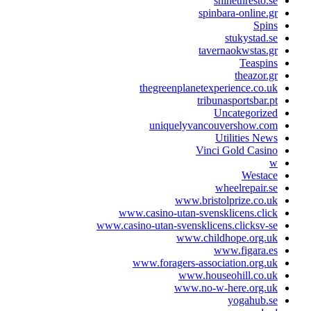
shinethresto.se
spinbara-online.gr
Spins
stukystad.se
tavernaokwstas.gr
Teaspins
theazor.gr
thegreenplanetexperience.co.uk
tribunasportsbar.pt
Uncategorized
uniquelyvancouvershow.com
Utilities News
Vinci Gold Casino
w
Westace
wheelrepair.se
www.bristolprize.co.uk
www.casino-utan-svensklicens.click
www.casino-utan-svensklicens.clicksv-se
www.childhope.org.uk
www.figara.es
www.foragers-association.org.uk
www.houseohill.co.uk
www.no-w-here.org.uk
yogahub.se