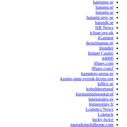
hairmine.gr
hanami.se
hanami.se
hanami.sesv-se
harunik.se
HR News
icfuae.org.uk
iGaming
ikouzinamas.gr
Installer
Instant Casino
it4000
jffiaes.com
jffiaes.com2
kamatero-arena.gr
kasino-utan-svensk-licens.org
kiflice.se
koboldportugal
kuranamadagaskar.pl
lapepajaleo.es
legianoplay.fr
Logistics News
Lolajack
lucky-twice
magadomobilhome.com