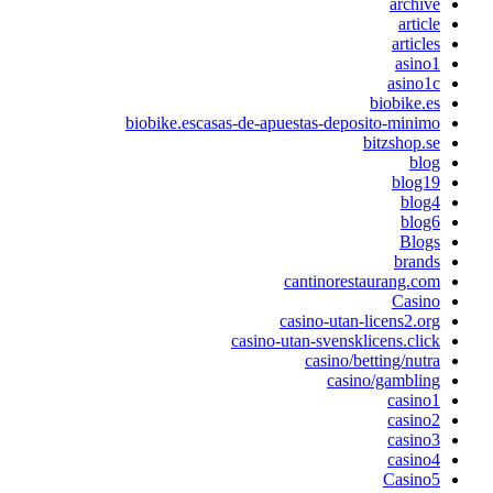
archive
article
articles
asino1
asino1c
biobike.es
biobike.escasas-de-apuestas-deposito-minimo
bitzshop.se
blog
blog19
blog4
blog6
Blogs
brands
cantinorestaurang.com
Casino
casino-utan-licens2.org
casino-utan-svensklicens.click
casino/betting/nutra
casino/gambling
casino1
casino2
casino3
casino4
Casino5