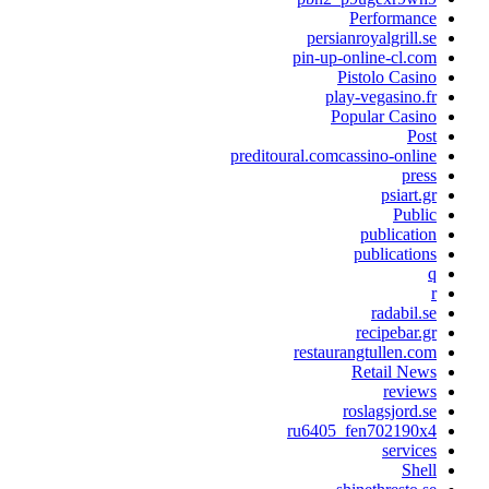
Performance
persianroyalgrill.se
pin-up-online-cl.com
Pistolo Casino
play-vegasino.fr
Popular Casino
Post
preditoural.comcassino-online
press
psiart.gr
Public
publication
publications
q
r
radabil.se
recipebar.gr
restaurangtullen.com
Retail News
reviews
roslagsjord.se
ru6405_fen702190x4
services
Shell