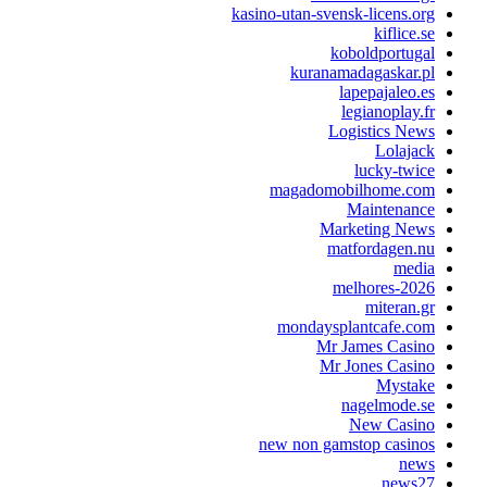
kasino-utan-svensk-licens.org
kiflice.se
koboldportugal
kuranamadagaskar.pl
lapepajaleo.es
legianoplay.fr
Logistics News
Lolajack
lucky-twice
magadomobilhome.com
Maintenance
Marketing News
matfordagen.nu
media
melhores-2026
miteran.gr
mondaysplantcafe.com
Mr James Casino
Mr Jones Casino
Mystake
nagelmode.se
New Casino
new non gamstop casinos
news
news27