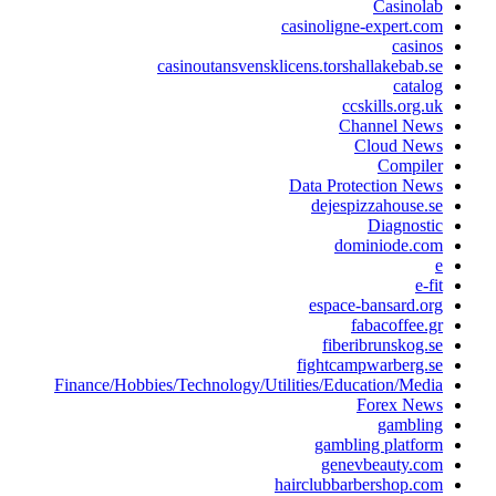
Casinolab
casinoligne-expert.com
casinos
casinoutansvensklicens.torshallakebab.se
catalog
ccskills.org.uk
Channel News
Cloud News
Compiler
Data Protection News
dejespizzahouse.se
Diagnostic
dominiode.com
e
e-fit
espace-bansard.org
fabacoffee.gr
fiberibrunskog.se
fightcampwarberg.se
Finance/Hobbies/Technology/Utilities/Education/Media
Forex News
gambling
gambling platform
genevbeauty.com
hairclubbarbershop.com