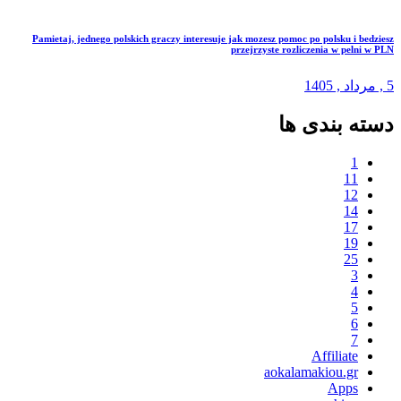
Pamietaj, jednego polskich graczy interesuje jak mozesz pomoc po polsku i bedziesz
przejrzyste rozliczenia w pelni w PLN
5 ,
مرداد
, 1405
دسته بندی ها
1
11
12
14
17
19
25
3
4
5
6
7
Affiliate
aokalamakiou.gr
Apps