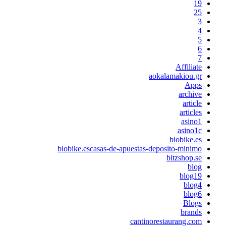
19
25
3
4
5
6
7
Affiliate
aokalamakiou.gr
Apps
archive
article
articles
asino1
asino1c
biobike.es
biobike.escasas-de-apuestas-deposito-minimo
bitzshop.se
blog
blog19
blog4
blog6
Blogs
brands
cantinorestaurang.com