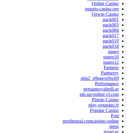
Online Casino
ontario-casino.org
Ozwin Casino
pack001
pack003
pack004
pack017
pack019
pack034
pages
pages10
pages12
Partners
Partnerzy
pbn2_p9ugexr9wh9
Performance
persianroyalgrill.se
pin-up-online-cl.com
Pistolo Casino
play-vegasino.fr
Popular Casino
Post
preditoural.comcassino-online
press
psiart.gr