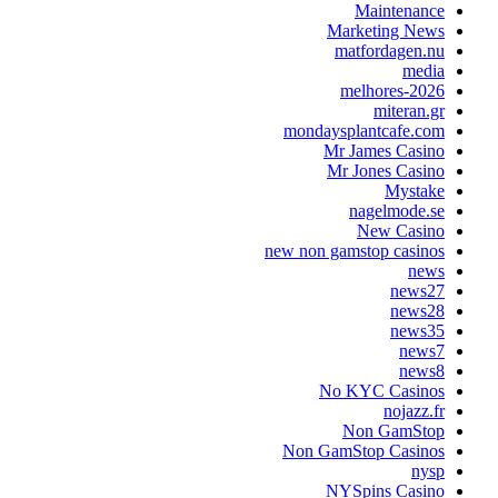
Maintenance
Marketing News
matfordagen.nu
media
melhores-2026
miteran.gr
mondaysplantcafe.com
Mr James Casino
Mr Jones Casino
Mystake
nagelmode.se
New Casino
new non gamstop casinos
news
news27
news28
news35
news7
news8
No KYC Casinos
nojazz.fr
Non GamStop
Non GamStop Casinos
nysp
NYSpins Casino