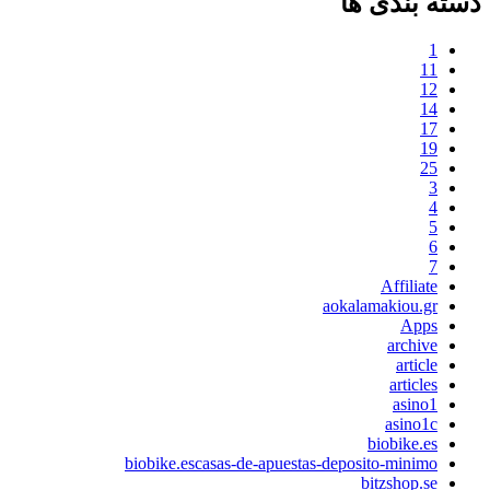
دسته بندی ها
1
11
12
14
17
19
25
3
4
5
6
7
Affiliate
aokalamakiou.gr
Apps
archive
article
articles
asino1
asino1c
biobike.es
biobike.escasas-de-apuestas-deposito-minimo
bitzshop.se