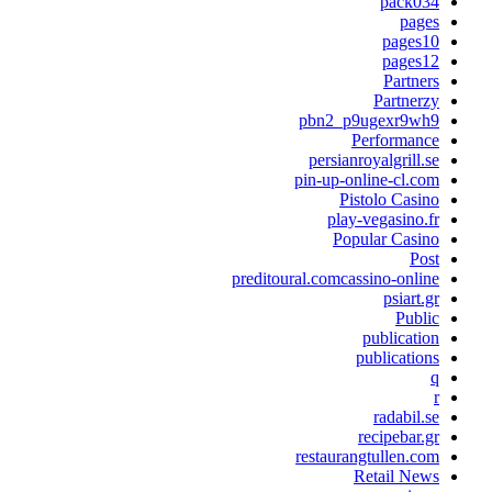
pack034
pages
pages10
pages12
Partners
Partnerzy
pbn2_p9ugexr9wh9
Performance
persianroyalgrill.se
pin-up-online-cl.com
Pistolo Casino
play-vegasino.fr
Popular Casino
Post
preditoural.comcassino-online
psiart.gr
Public
publication
publications
q
r
radabil.se
recipebar.gr
restaurangtullen.com
Retail News