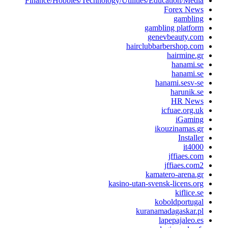
Finance/Hobbies/Technology/Utilities/Education/Media
Forex News
gambling
gambling platform
genevbeauty.com
hairclubbarbershop.com
hairmine.gr
hanami.se
hanami.se
hanami.sesv-se
harunik.se
HR News
icfuae.org.uk
iGaming
ikouzinamas.gr
Installer
it4000
jffiaes.com
jffiaes.com2
kamatero-arena.gr
kasino-utan-svensk-licens.org
kiflice.se
koboldportugal
kuranamadagaskar.pl
lapepajaleo.es