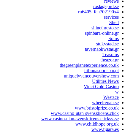
reviews
roslagsjord.se
ru6405_fen702190x4
services
Shell
shinethresto.se
spinbara-online.gr
Spins
stukystad.se
tavernaokwstas.gr
Teaspins
theazor.gr
thegreenplanetexperience.co.uk
tribunasportsbar.pt
uniquelyvancouvershow.com
Utilities News
Vinci Gold Casino
w
Westace
wheelrepair.se
www.bristolprize.co.uk
www.casino-utan-svensklicens.click
www.casino-utan-svensklicens.clicksv-se
www.childhope.org.uk
www.figara.es