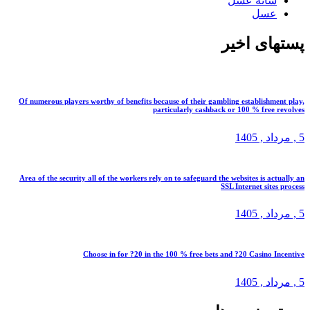
شانه عسل
عسل
پستهای اخیر
Of numerous players worthy of benefits because of their gambling establishment play,
particularly cashback or 100 % free revolves
5 ,
مرداد
, 1405
Area of the security all of the workers rely on to safeguard the websites is actually an
SSL Internet sites process
5 ,
مرداد
, 1405
Choose in for ?20 in the 100 % free bets and ?20 Casino Incentive
5 ,
مرداد
, 1405