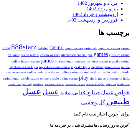
مرداد و شهریور 1402
تیر و مرداد 1402
اردیبهشت و خرداد 1402
فروردین و اردیبهشت 1402
برچسب ها
888starz
casino
1xbet
betlabel
casino games
casinolab
casinolab casino
casino
games
mr jones
casino pistolo
casino westace
divertissement en ligne
gioco di casino
james
online
hazard casino
lolajack login
lottostar
mr jones casino
mystake casino
mystake casino login
mystake casino review
mystake login
mystake promo code
online
casino reviews
online casinos in the uk
online casino uk
online slots
pistolo casino
pistolo
play
casino login
pistolo casino online
pistolo online casino
siti di gioco di casino in italia
uk online gaming
westace
westace casino
westace france
westace login
winnita
wintomic
عسل
عسل
خواص عسل
صنایع غذایی مفید
طبیعی
گل وحشی
برای آخرین اخبار ثبت نام کنید
آخرین به روز رسانی ها مشترک شدن در خبرنامه ما