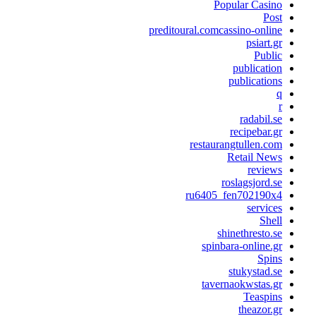
Popular Casino
Post
preditoural.comcassino-online
psiart.gr
Public
publication
publications
q
r
radabil.se
recipebar.gr
restaurangtullen.com
Retail News
reviews
roslagsjord.se
ru6405_fen702190x4
services
Shell
shinethresto.se
spinbara-online.gr
Spins
stukystad.se
tavernaokwstas.gr
Teaspins
theazor.gr