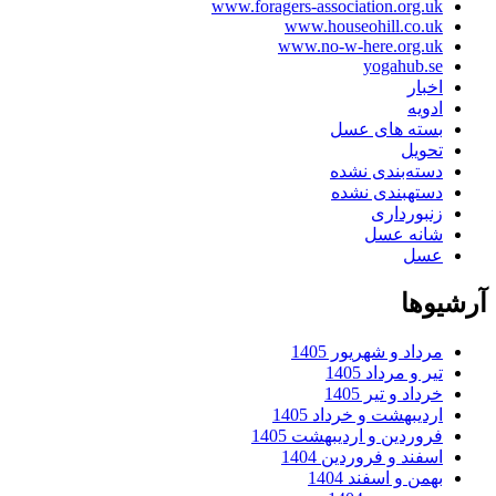
www.foragers-association.org.uk
www.houseohill.co.uk
www.no-w-here.org.uk
yogahub.se
اخبار
ادویه
بسته های عسل
تحویل
دسته‌بندی نشده
دستهبندی نشده
زنبورداری
شانه عسل
عسل
آرشیوها
مرداد و شهریور 1405
تیر و مرداد 1405
خرداد و تیر 1405
اردیبهشت و خرداد 1405
فروردین و اردیبهشت 1405
اسفند و فروردین 1404
بهمن و اسفند 1404