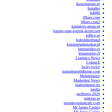
ikouzinamas.gr
Installer
it4000
jffiaes.com
jffiaes.com2
kamatero-arena.gr
kasino-utan-svensk-licens.org
kiflice.se
koboldportugal
kuranamadagaskar.pl
lapepajaleo.es
legianoplay.fr
Logistics News
Lolajack
lucky-twice
magadomobilhome.com
Maintenance
Marketing News
matfordagen.nu
media
melhores-2026
miteran.gr
mondaysplantcafe.com
Mr James Casino
Mr Jones Casino