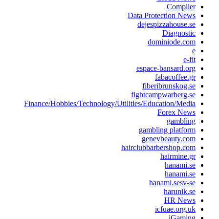
Compiler
Data Protection News
dejespizzahouse.se
Diagnostic
dominiode.com
e
e-fit
espace-bansard.org
fabacoffee.gr
fiberibrunskog.se
fightcampwarberg.se
Finance/Hobbies/Technology/Utilities/Education/Media
Forex News
gambling
gambling platform
genevbeauty.com
hairclubbarbershop.com
hairmine.gr
hanami.se
hanami.se
hanami.sesv-se
harunik.se
HR News
icfuae.org.uk
iGaming