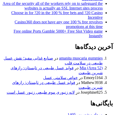
Area of the security all of the workers rely on to safeguard the
websites is actually an SSL Internet sites process
Choose in for ?20 in the 100 % free bets and ?20 Casino
Incentive
Casino360 does not have any one 100 % free revolves
promotions at this time
Free online Ports Gamble 5000+ Free Slot Video game
Instantly
آخرین دیدگاه‌ها
amanita muscaria gummies
در
صنایع غذایی مفید؛ نقش عسل
طبیعی در سلامت قلب
Mia (Area 52)
در
فواید عسل طبیعی در تابستان: رازهای
شیرین طبیعت
Emory1164
در
خواص سلامتی عسل
Mathew3938
در
فواید عسل طبیعی در تابستان: رازهای
شیرین طبیعت
Josephine825
در
لانه زنبوری موم طبیعی زنبور عسل است
بایگانی‌ها
مرداد و شهریور 1405