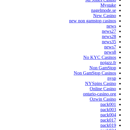
Mystake
nagelmode.se
New Casino
new non gamstop casinos
news
news27
news28
news35
news7
news8
No KYC Casinos
nojazz.fr
Non GamStop
Non GamStop Casinos
nysp
NYSpins Casino
Online Casino
ontario-casino.org
Ozwin Casino
pack001
pack003
pack004
pack017
pack019