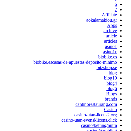
6
7
Affiliate
aokalamakiou.gr
Apps
archive
article
articles
asino1
asino1c
biobike.es
biobike.escasas-de-apuestas-deposito-minimo
bitzshop.se
blog
blog19
blog4
blog6
Blogs
brands
cantinorestaurang.com
Casino
casino-utan-licens2.org
casino-utan-svensklicens.click
casino/betting/nutra
casino/gambling