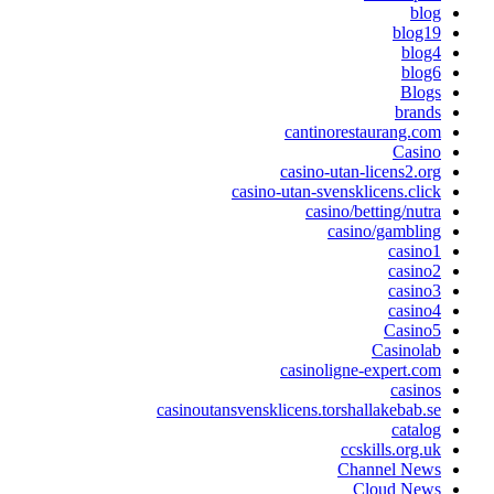
blog
blog19
blog4
blog6
Blogs
brands
cantinorestaurang.com
Casino
casino-utan-licens2.org
casino-utan-svensklicens.click
casino/betting/nutra
casino/gambling
casino1
casino2
casino3
casino4
Casino5
Casinolab
casinoligne-expert.com
casinos
casinoutansvensklicens.torshallakebab.se
catalog
ccskills.org.uk
Channel News
Cloud News