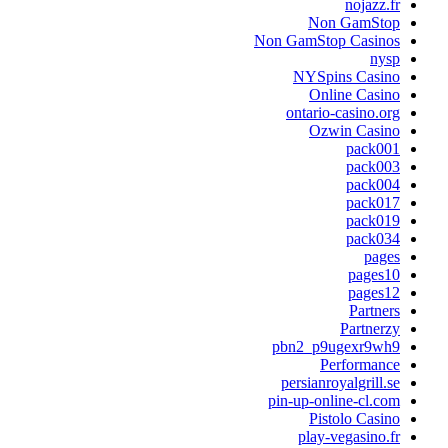
nojazz.fr
Non GamStop
Non GamStop Casinos
nysp
NYSpins Casino
Online Casino
ontario-casino.org
Ozwin Casino
pack001
pack003
pack004
pack017
pack019
pack034
pages
pages10
pages12
Partners
Partnerzy
pbn2_p9ugexr9wh9
Performance
persianroyalgrill.se
pin-up-online-cl.com
Pistolo Casino
play-vegasino.fr