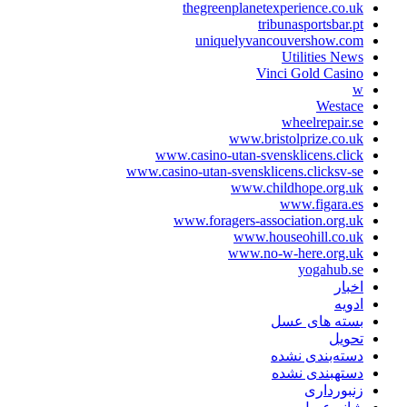
thegreenplanetexperience.co.uk
tribunasportsbar.pt
uniquelyvancouvershow.com
Utilities News
Vinci Gold Casino
w
Westace
wheelrepair.se
www.bristolprize.co.uk
www.casino-utan-svensklicens.click
www.casino-utan-svensklicens.clicksv-se
www.childhope.org.uk
www.figara.es
www.foragers-association.org.uk
www.houseohill.co.uk
www.no-w-here.org.uk
yogahub.se
اخبار
ادویه
بسته های عسل
تحویل
دسته‌بندی نشده
دستهبندی نشده
زنبورداری