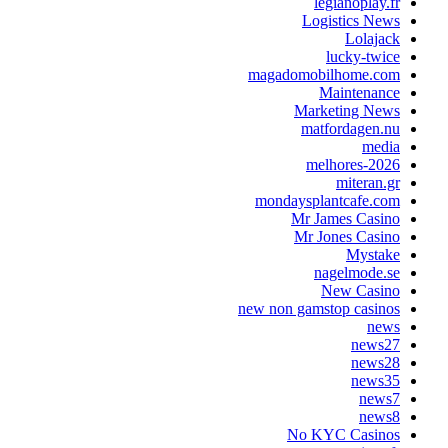
legianoplay.fr
Logistics News
Lolajack
lucky-twice
magadomobilhome.com
Maintenance
Marketing News
matfordagen.nu
media
melhores-2026
miteran.gr
mondaysplantcafe.com
Mr James Casino
Mr Jones Casino
Mystake
nagelmode.se
New Casino
new non gamstop casinos
news
news27
news28
news35
news7
news8
No KYC Casinos