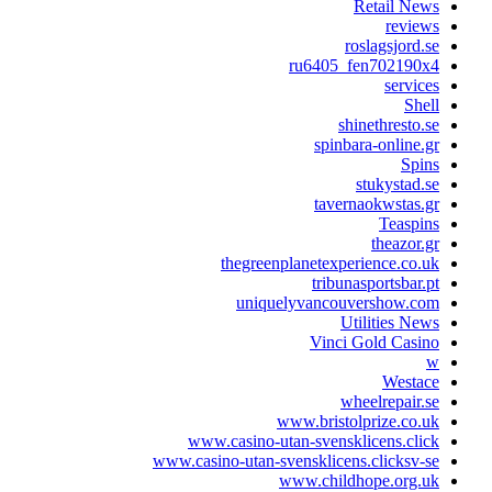
Retail News
reviews
roslagsjord.se
ru6405_fen702190x4
services
Shell
shinethresto.se
spinbara-online.gr
Spins
stukystad.se
tavernaokwstas.gr
Teaspins
theazor.gr
thegreenplanetexperience.co.uk
tribunasportsbar.pt
uniquelyvancouvershow.com
Utilities News
Vinci Gold Casino
w
Westace
wheelrepair.se
www.bristolprize.co.uk
www.casino-utan-svensklicens.click
www.casino-utan-svensklicens.clicksv-se
www.childhope.org.uk