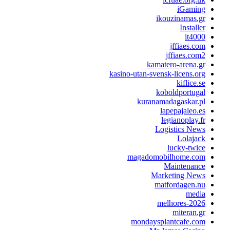
iGaming
ikouzinamas.gr
Installer
it4000
jffiaes.com
jffiaes.com2
kamatero-arena.gr
kasino-utan-svensk-licens.org
kiflice.se
koboldportugal
kuranamadagaskar.pl
lapepajaleo.es
legianoplay.fr
Logistics News
Lolajack
lucky-twice
magadomobilhome.com
Maintenance
Marketing News
matfordagen.nu
media
melhores-2026
miteran.gr
mondaysplantcafe.com