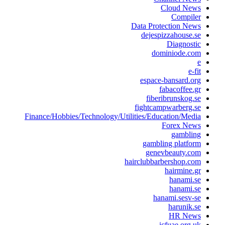
Cloud News
Compiler
Data Protection News
dejespizzahouse.se
Diagnostic
dominiode.com
e
e-fit
espace-bansard.org
fabacoffee.gr
fiberibrunskog.se
fightcampwarberg.se
Finance/Hobbies/Technology/Utilities/Education/Media
Forex News
gambling
gambling platform
genevbeauty.com
hairclubbarbershop.com
hairmine.gr
hanami.se
hanami.se
hanami.sesv-se
harunik.se
HR News
icfuae.org.uk