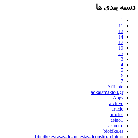
دسته بندی ها
1
11
12
14
17
19
25
3
4
5
6
7
Affiliate
aokalamakiou.gr
Apps
archive
article
articles
asino1
asino1c
biobike.es
biobike.escasas-de-apuestas-deposito-minimo