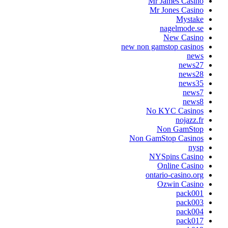
Mr James Casino
Mr Jones Casino
Mystake
nagelmode.se
New Casino
new non gamstop casinos
news
news27
news28
news35
news7
news8
No KYC Casinos
nojazz.fr
Non GamStop
Non GamStop Casinos
nysp
NYSpins Casino
Online Casino
ontario-casino.org
Ozwin Casino
pack001
pack003
pack004
pack017