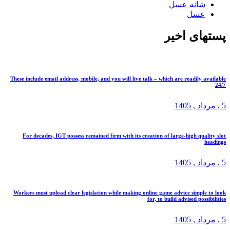
شانه عسل
عسل
پستهای اخیر
These include email address, mobile, and you will live talk – which are readily available
24/7
5 ,
مرداد
, 1405
For decades, IGT possess remained firm with its creation of large-high quality slot
headings
5 ,
مرداد
, 1405
Workers must upload clear legislation while making online game advice simple to look
for, to build advised possibilities
5 ,
مرداد
, 1405