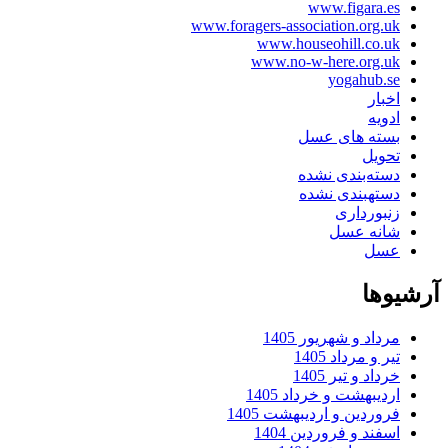
www.figara.es
www.foragers-association.org.uk
www.houseohill.co.uk
www.no-w-here.org.uk
yogahub.se
اخبار
ادویه
بسته های عسل
تحویل
دسته‌بندی نشده
دستهبندی نشده
زنبورداری
شانه عسل
عسل
آرشیوها
مرداد و شهریور 1405
تیر و مرداد 1405
خرداد و تیر 1405
اردیبهشت و خرداد 1405
فروردین و اردیبهشت 1405
اسفند و فروردین 1404