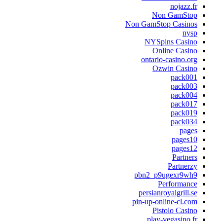
nojazz.fr
Non GamStop
Non GamStop Casinos
nysp
NYSpins Casino
Online Casino
ontario-casino.org
Ozwin Casino
pack001
pack003
pack004
pack017
pack019
pack034
pages
pages10
pages12
Partners
Partnerzy
pbn2_p9ugexr9wh9
Performance
persianroyalgrill.se
pin-up-online-cl.com
Pistolo Casino
play-vegasino.fr