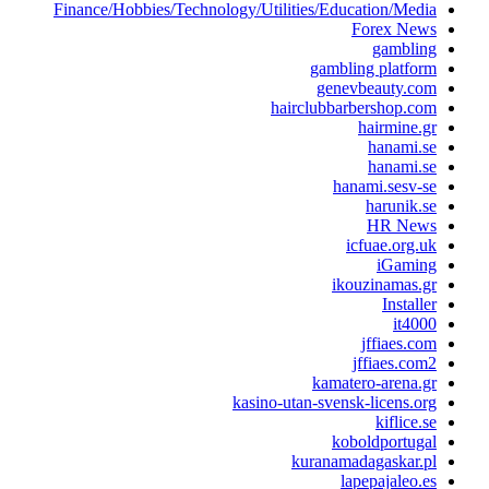
Finance/Hobbies/Technology/Utilities/Education/Media
Forex News
gambling
gambling platform
genevbeauty.com
hairclubbarbershop.com
hairmine.gr
hanami.se
hanami.se
hanami.sesv-se
harunik.se
HR News
icfuae.org.uk
iGaming
ikouzinamas.gr
Installer
it4000
jffiaes.com
jffiaes.com2
kamatero-arena.gr
kasino-utan-svensk-licens.org
kiflice.se
koboldportugal
kuranamadagaskar.pl
lapepajaleo.es