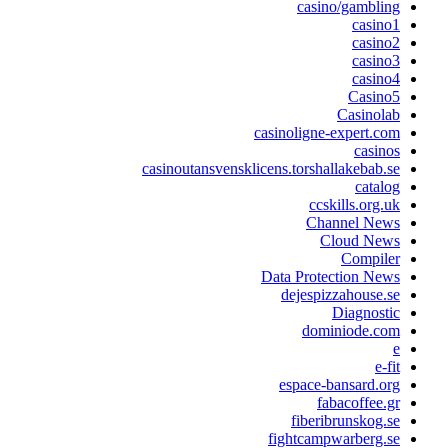
casino/gambling
casino1
casino2
casino3
casino4
Casino5
Casinolab
casinoligne-expert.com
casinos
casinoutansvensklicens.torshallakebab.se
catalog
ccskills.org.uk
Channel News
Cloud News
Compiler
Data Protection News
dejespizzahouse.se
Diagnostic
dominiode.com
e
e-fit
espace-bansard.org
fabacoffee.gr
fiberibrunskog.se
fightcampwarberg.se