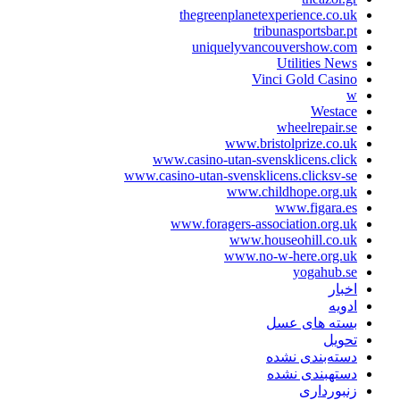
thegreenplanetexperience.co.uk
tribunasportsbar.pt
uniquelyvancouvershow.com
Utilities News
Vinci Gold Casino
w
Westace
wheelrepair.se
www.bristolprize.co.uk
www.casino-utan-svensklicens.click
www.casino-utan-svensklicens.clicksv-se
www.childhope.org.uk
www.figara.es
www.foragers-association.org.uk
www.houseohill.co.uk
www.no-w-here.org.uk
yogahub.se
اخبار
ادویه
بسته های عسل
تحویل
دسته‌بندی نشده
دستهبندی نشده
زنبورداری