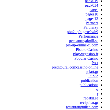
pack019
pack034
pages
pages10
pages12
Partners
Partnerzy
pbn2_p9ugexr9wh9
Performance
persianroyalgrill.se
pin-up-online-cl.com
Pistolo Casino
play-vegasino.fr
Popular Casino
Post
preditoural.comcassino-online
psiart.gr
Public
publication
publications
q
r
radabil.se
recipebar.gr
restaurangtullen.com