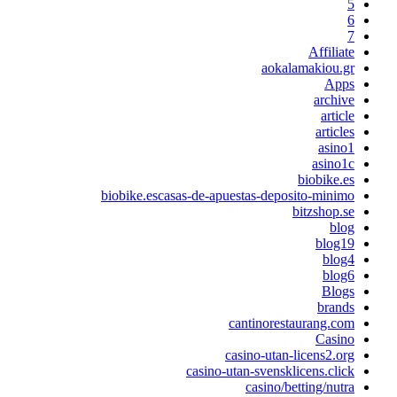
5
6
7
Affiliate
aokalamakiou.gr
Apps
archive
article
articles
asino1
asino1c
biobike.es
biobike.escasas-de-apuestas-deposito-minimo
bitzshop.se
blog
blog19
blog4
blog6
Blogs
brands
cantinorestaurang.com
Casino
casino-utan-licens2.org
casino-utan-svensklicens.click
casino/betting/nutra