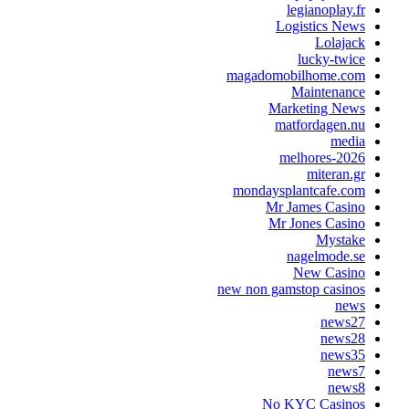
legianoplay.fr
Logistics News
Lolajack
lucky-twice
magadomobilhome.com
Maintenance
Marketing News
matfordagen.nu
media
melhores-2026
miteran.gr
mondaysplantcafe.com
Mr James Casino
Mr Jones Casino
Mystake
nagelmode.se
New Casino
new non gamstop casinos
news
news27
news28
news35
news7
news8
No KYC Casinos