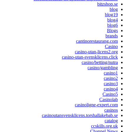
bitzshop.se
blog
blog19
blog4
blog6
Blogs
brands
cantinorestaurang.com
Casino
casino-utan-licens2.org
casino-utan-svensklicens.click
casino/betting/nutra
casino/gambling
casino1
casino2
casino3
casino4
Casino5
Casinolab
casinoligne-expert.com
casinos
casinoutansvensklicens.torshallakebab.se
catalog
ccskills.org.uk
Channel News