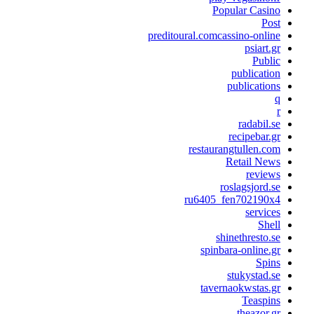
Popular Casino
Post
preditoural.comcassino-online
psiart.gr
Public
publication
publications
q
r
radabil.se
recipebar.gr
restaurangtullen.com
Retail News
reviews
roslagsjord.se
ru6405_fen702190x4
services
Shell
shinethresto.se
spinbara-online.gr
Spins
stukystad.se
tavernaokwstas.gr
Teaspins
theazor.gr