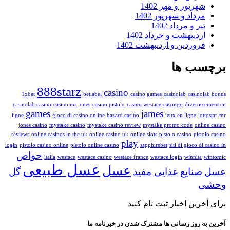
شهریور و مهر 1402
مرداد و شهریور 1402
تیر و مرداد 1402
اردیبهشت و خرداد 1402
فروردین و اردیبهشت 1402
برچسب ها
888starz
casino
1xbet
betlabel
casino games
casinolab
casinolab bonus
casinolab casino
casino mr jones
casino pistolo
casino westace
casongo
divertissement en
games
james
ligne
gioco di casino online
hazard casino
jeux en ligne
lottostar
mr
jones casino
mystake casino
mystake casino review
mystake promo code
online casino
reviews
online casinos in the uk
online casino uk
online slots
pistolo casino
pistolo casino
play
login
pistolo casino online
pistolo online casino
sapphirebet
siti di gioco di casino in
خواص
italia
westace
westace casino
westace france
westace login
winnita
wintomic
عسل طبیعی
عسل
عسل
صنایع غذایی مفید
گل
وحشی
برای آخرین اخبار ثبت نام کنید
آخرین به روز رسانی ها مشترک شدن در خبرنامه ما