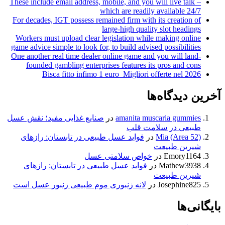
These include email address, mobile, and you will live talk –
which are readily available 24/7
For decades, IGT possess remained firm with its creation of
large-high quality slot headings
Workers must upload clear legislation while making online
game advice simple to look for, to build advised possibilities
One another real time dealer online game and you will land-
founded gambling enterprises features its pros and cons
Bisca fitto infimo 1 euro ️ Migliori offerte nel 2026
آخرین دیدگاه‌ها
amanita muscaria gummies
در
صنایع غذایی مفید؛ نقش عسل
طبیعی در سلامت قلب
Mia (Area 52)
در
فواید عسل طبیعی در تابستان: رازهای
شیرین طبیعت
Emory1164
در
خواص سلامتی عسل
Mathew3938
در
فواید عسل طبیعی در تابستان: رازهای
شیرین طبیعت
Josephine825
در
لانه زنبوری موم طبیعی زنبور عسل است
بایگانی‌ها