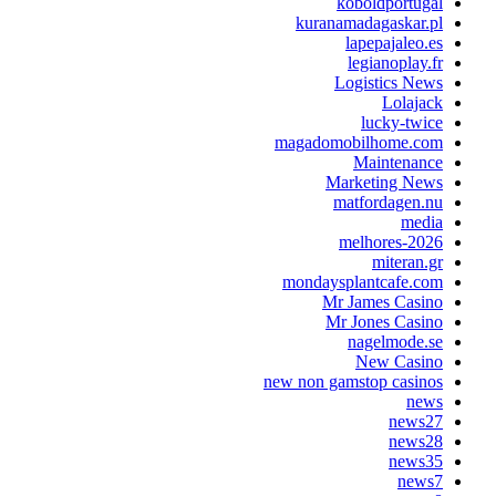
koboldportugal
kuranamadagaskar.pl
lapepajaleo.es
legianoplay.fr
Logistics News
Lolajack
lucky-twice
magadomobilhome.com
Maintenance
Marketing News
matfordagen.nu
media
melhores-2026
miteran.gr
mondaysplantcafe.com
Mr James Casino
Mr Jones Casino
nagelmode.se
New Casino
new non gamstop casinos
news
news27
news28
news35
news7