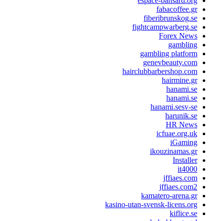
espace-bansard.org
fabacoffee.gr
fiberibrunskog.se
fightcampwarberg.se
Forex News
gambling
gambling platform
genevbeauty.com
hairclubbarbershop.com
hairmine.gr
hanami.se
hanami.se
hanami.sesv-se
harunik.se
HR News
icfuae.org.uk
iGaming
ikouzinamas.gr
Installer
it4000
jffiaes.com
jffiaes.com2
kamatero-arena.gr
kasino-utan-svensk-licens.org
kiflice.se