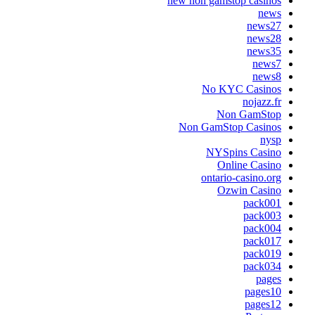
new non gamstop casinos
news
news27
news28
news35
news7
news8
No KYC Casinos
nojazz.fr
Non GamStop
Non GamStop Casinos
nysp
NYSpins Casino
Online Casino
ontario-casino.org
Ozwin Casino
pack001
pack003
pack004
pack017
pack019
pack034
pages
pages10
pages12