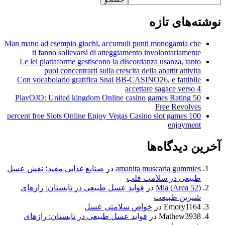
نوشته‌های تازه
Man mano ad esempio giochi, accumuli punti monogamia che
ti fanno sollevarsi di atteggiamento involontariamente
Le lei piattaforme gestiscono la discordanza usanza, tanto
puoi concentrarti sulla crescita della abattit attivita
Con vocabolario gratifica Snai BB-CASINO26, e fattibile
accettare sagace verso 4
PlayOJO: United kingdom Online casino games Rating 50
Free Revolves
100 percent free Slots Online Enjoy Vegas Casino slot games
enjoyment
آخرین دیدگاه‌ها
amanita muscaria gummies
در
صنایع غذایی مفید؛ نقش عسل
طبیعی در سلامت قلب
Mia (Area 52)
در
فواید عسل طبیعی در تابستان: رازهای
شیرین طبیعت
Emory1164
در
خواص سلامتی عسل
Mathew3938
در
فواید عسل طبیعی در تابستان: رازهای