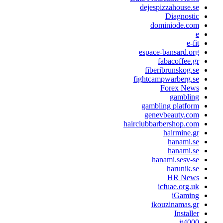
dejespizzahouse.se
Diagnostic
dominiode.com
e
e-fit
espace-bansard.org
fabacoffee.gr
fiberibrunskog.se
fightcampwarberg.se
Forex News
gambling
gambling platform
genevbeauty.com
hairclubbarbershop.com
hairmine.gr
hanami.se
hanami.se
hanami.sesv-se
harunik.se
HR News
icfuae.org.uk
iGaming
ikouzinamas.gr
Installer
it4000