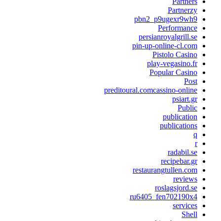
Partners
Partnerzy
pbn2_p9ugexr9wh9
Performance
persianroyalgrill.se
pin-up-online-cl.com
Pistolo Casino
play-vegasino.fr
Popular Casino
Post
preditoural.comcassino-online
psiart.gr
Public
publication
publications
q
r
radabil.se
recipebar.gr
restaurangtullen.com
reviews
roslagsjord.se
ru6405_fen702190x4
services
Shell