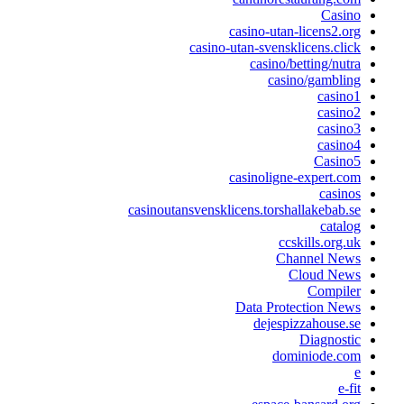
Casino
casino-utan-licens2.org
casino-utan-svensklicens.click
casino/betting/nutra
casino/gambling
casino1
casino2
casino3
casino4
Casino5
casinoligne-expert.com
casinos
casinoutansvensklicens.torshallakebab.se
catalog
ccskills.org.uk
Channel News
Cloud News
Compiler
Data Protection News
dejespizzahouse.se
Diagnostic
dominiode.com
e
e-fit