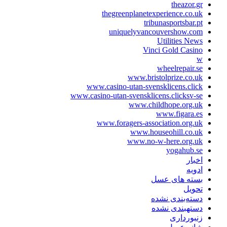
theazor.gr
thegreenplanetexperience.co.uk
tribunasportsbar.pt
uniquelyvancouvershow.com
Utilities News
Vinci Gold Casino
w
wheelrepair.se
www.bristolprize.co.uk
www.casino-utan-svensklicens.click
www.casino-utan-svensklicens.clicksv-se
www.childhope.org.uk
www.figara.es
www.foragers-association.org.uk
www.houseohill.co.uk
www.no-w-here.org.uk
yogahub.se
اخبار
ادویه
بسته های عسل
تحویل
دسته‌بندی نشده
دستهبندی نشده
زنبورداری