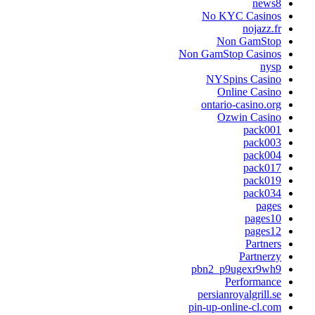
news8
No KYC Casinos
nojazz.fr
Non GamStop
Non GamStop Casinos
nysp
NYSpins Casino
Online Casino
ontario-casino.org
Ozwin Casino
pack001
pack003
pack004
pack017
pack019
pack034
pages
pages10
pages12
Partners
Partnerzy
pbn2_p9ugexr9wh9
Performance
persianroyalgrill.se
pin-up-online-cl.com