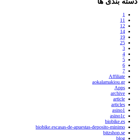
دسته بندی ها
1
11
12
14
19
25
3
4
5
6
7
Affiliate
aokalamakiou.gr
Apps
archive
article
articles
asino1
asino1c
biobike.es
biobike.escasas-de-apuestas-deposito-minimo
bitzshop.se
blog