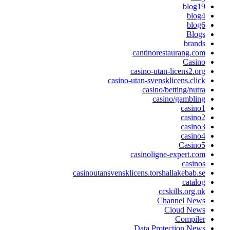
blog19
blog4
blog6
Blogs
brands
cantinorestaurang.com
Casino
casino-utan-licens2.org
casino-utan-svensklicens.click
casino/betting/nutra
casino/gambling
casino1
casino2
casino3
casino4
Casino5
casinoligne-expert.com
casinos
casinoutansvensklicens.torshallakebab.se
catalog
ccskills.org.uk
Channel News
Cloud News
Compiler
Data Protection News