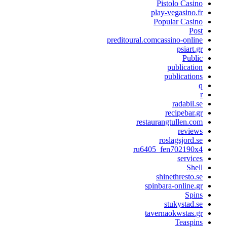
Pistolo Casino
play-vegasino.fr
Popular Casino
Post
preditoural.comcassino-online
psiart.gr
Public
publication
publications
q
r
radabil.se
recipebar.gr
restaurangtullen.com
reviews
roslagsjord.se
ru6405_fen702190x4
services
Shell
shinethresto.se
spinbara-online.gr
Spins
stukystad.se
tavernaokwstas.gr
Teaspins