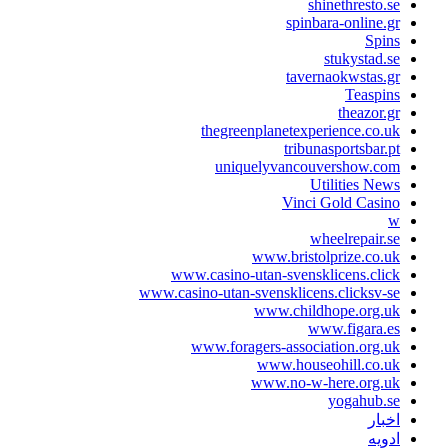
shinethresto.se
spinbara-online.gr
Spins
stukystad.se
tavernaokwstas.gr
Teaspins
theazor.gr
thegreenplanetexperience.co.uk
tribunasportsbar.pt
uniquelyvancouvershow.com
Utilities News
Vinci Gold Casino
w
wheelrepair.se
www.bristolprize.co.uk
www.casino-utan-svensklicens.click
www.casino-utan-svensklicens.clicksv-se
www.childhope.org.uk
www.figara.es
www.foragers-association.org.uk
www.houseohill.co.uk
www.no-w-here.org.uk
yogahub.se
اخبار
ادویه