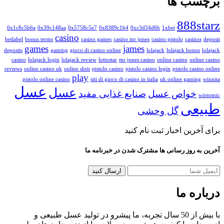
برچسب ها
888starz
0x1c8c5b6a
0x39c148aa
0x5758c5e7
0x8389c1b4
0xc3d34d6b
1xbet
casino
betlabel
bonus terms
casino games
casino mr jones
casino pistolo
casinos
deposit
games
james
deposits
gaming
gioco di casino online
lolajack
lolajack bonus
lolajack
casino
lolajack login
lolajack review
lottostar
mr jones casino
online casino
online casino
reviews
online casino uk
online slots
pistolo casino
pistolo casino login
pistolo casino online
play
pistolo online casino
siti di gioco di casino in italia
uk online gaming
winnita
عسل
عسل
خواص عسل
صنایع غذایی مفید
wintomic
طبیعی
گل وحشی
برای آخرین اخبار ثبت نام کنید
آخرین به روز رسانی ها مشترک شدن در خبرنامه ما
درباره ما
با بیش از 50 سال تجربه، ما پیشرو در تولید عسل طبیعی و