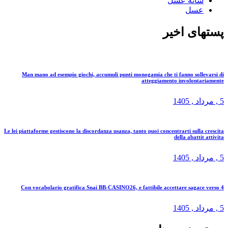
شانه عسل
عسل
پستهای اخیر
Man mano ad esempio giochi, accumuli punti monogamia che ti fanno sollevarsi di
atteggiamento involontariamente
5 ,
مرداد
, 1405
Le lei piattaforme gestiscono la discordanza usanza, tanto puoi concentrarti sulla crescita
della abattit attivita
5 ,
مرداد
, 1405
Con vocabolario gratifica Snai BB-CASINO26, e fattibile accettare sagace verso 4
5 ,
مرداد
, 1405