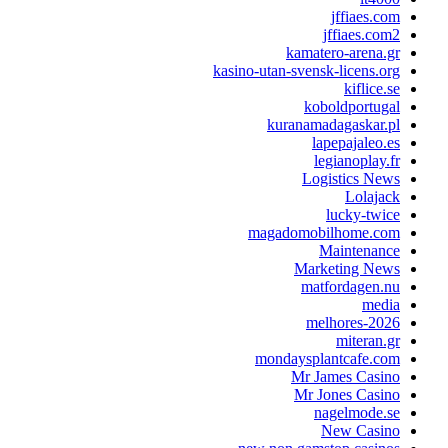
jffiaes.com
jffiaes.com2
kamatero-arena.gr
kasino-utan-svensk-licens.org
kiflice.se
koboldportugal
kuranamadagaskar.pl
lapepajaleo.es
legianoplay.fr
Logistics News
Lolajack
lucky-twice
magadomobilhome.com
Maintenance
Marketing News
matfordagen.nu
media
melhores-2026
miteran.gr
mondaysplantcafe.com
Mr James Casino
Mr Jones Casino
nagelmode.se
New Casino