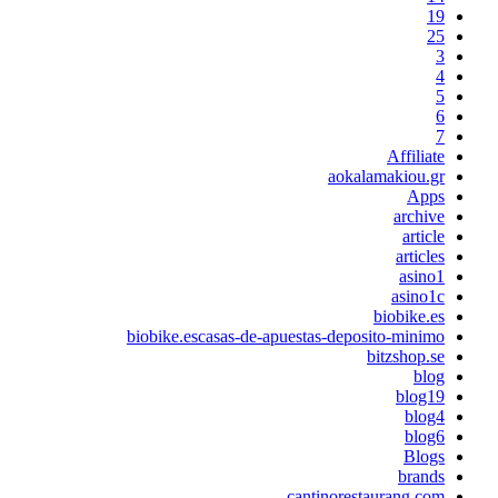
19
25
3
4
5
6
7
Affiliate
aokalamakiou.gr
Apps
archive
article
articles
asino1
asino1c
biobike.es
biobike.escasas-de-apuestas-deposito-minimo
bitzshop.se
blog
blog19
blog4
blog6
Blogs
brands
cantinorestaurang.com