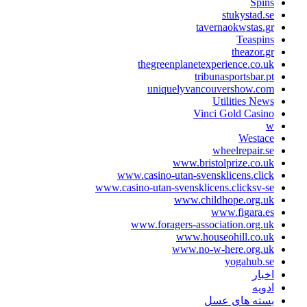
Spin
stukystad.s
tavernaokwstas.g
Teaspin
theazor.g
thegreenplanetexperience.co.u
tribunasportsbar.p
uniquelyvancouvershow.co
Utilities New
Vinci Gold Casin
Westac
wheelrepair.s
www.bristolprize.co.u
www.casino-utan-svensklicens.clic
www.casino-utan-svensklicens.clicksv-s
www.childhope.org.u
www.figara.e
www.foragers-association.org.u
www.houseohill.co.u
www.no-w-here.org.u
yogahub.s
خبار
دویه
سته های عسل