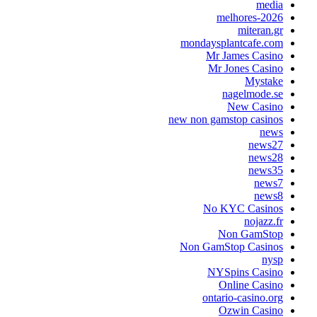
medi
melhores-202
miteran.g
mondaysplantcafe.co
Mr James Casin
Mr Jones Casin
Mystak
nagelmode.s
New Casin
new non gamstop casino
new
news2
news2
news3
news
news
No KYC Casino
nojazz.f
Non GamSto
Non GamStop Casino
nys
NYSpins Casin
Online Casin
ontario-casino.or
Ozwin Casin