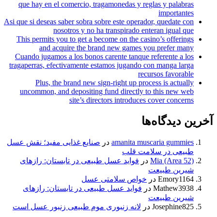
que hay en el comercio, tragamonedas y reglas y palabra
importante
Asi que si deseas saber sobra sobre este operador, quedate co
nosotros y no ha transpirado enteran igual qu
This permits you to get a become on the casino’s offering
and acquire the brand new games you prefer man
Cuando jugamos a los bonos carente tanque referente a lo
tragaperras, efectivamente estamos jugando con manga larg
recursos favorabl
Plus, the brand new sign-right up process is actuall
uncommon, and depositing fund directly to this new we
site’s directors introduces cover concern
 دیدگاه‌ها
amanita muscaria gummie
در
صنایع غذایی مفید؛ نقش عسل
بیعی در سلامت قلب
Mia (Area 52
در
فواید عسل طبیعی در تابستان: رازهای
یرین طبیعت
Emory116
در
خواص سلامتی عسل
Mathew393
در
فواید عسل طبیعی در تابستان: رازهای
یرین طبیعت
Josephine82
در
لانه زنبوری موم طبیعی زنبور عسل است