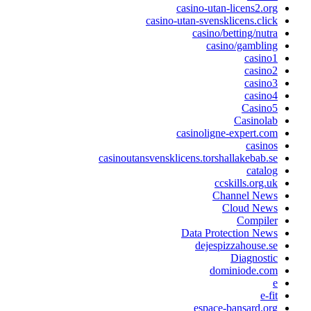
casino-utan-licens2.or
casino-utan-svensklicens.clic
casino/betting/nutr
casino/gamblin
casino
casino
casino
casino
Casino
Casinola
casinoligne-expert.co
casino
casinoutansvensklicens.torshallakebab.s
catalo
ccskills.org.u
Channel New
Cloud New
Compile
Data Protection New
dejespizzahouse.s
Diagnosti
dominiode.co
e-fi
espace-bansard.or