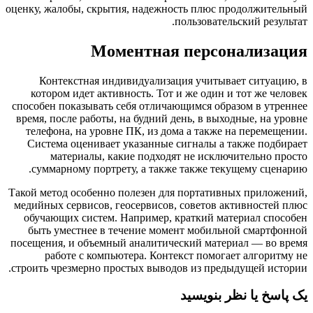
оценку, жалобы, скрытия, надежность плюс продолжит
пользовательский рез
Моментная персонализ
Контекстная индивидуализация учитывает ситуа
котором идет активность. Тот и же один и тот же 
способен показывать себя отличающимся образом в ут
время, после работы, на будний день, в выходные, на
телефона, на уровне ПК, из дома а также на перем
Система оценивает указанные сигналы а также под
материалы, какие подходят не исключительно 
суммарному портрету, а также также текущему сц
Такой метод особенно полезен для портативных прило
медийных сервисов, геосервисов, советов активносте
обучающих систем. Например, краткий материал сп
быть уместнее в течение момент мобильной смарт
посещения, и объемный аналитический материал — во
работе с компьютера. Контекст помогает алгор
строить чрезмерно простых выводов из предыдущей ис
خ یا نظر بنویسید