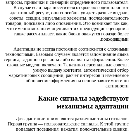
запросы, привычки и сценарий определенного пользов
В случае если пара посетителя открывают один п
идентичный ресурс, они способны увидеть разные в
советы, секции, визуальные элементы, последовате
товаров, подсказки либо оповещения. Это возникает т
что именно механизм оценивает их предыдущие сцен
также рассчитывает, какие блоки окажутся горазд
подход
Адаптация не всегда постоянно соотносится с сл
технологиями. Базовым случаем является запоминание
сервиса, заданного региона либо варианта оформления
сложные модели включают 7к казино персональные с
умную выдачу контента, автоматический
маркетинговых сообщений, расчет интересов и изме
обновление оформления на основе зависимо
акти
Какие сигналы задейст
механизмы адапт
Для адаптации применяются различные типы сиг
Первая группа — пользовательские сигналы. К этой 
попадают посещения, нажатия, положительные о