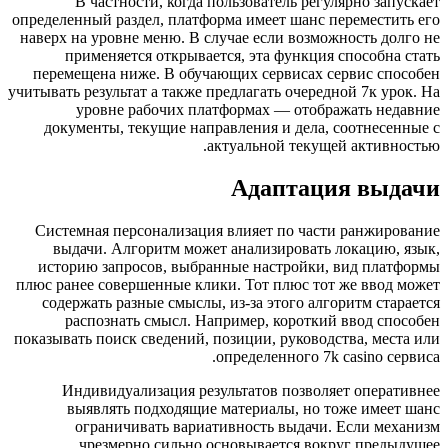
В частности, когда пользователь регулярно за
определенный раздел, платформа имеет шанс перемести
наверх на уровне меню. В случае если возможность д
применяется открывается, эта функция способн
перемещена ниже. В обучающих сервисах сервис сп
учитывать результат а также предлагать очередной 7к у
уровне рабочих платформах — отображать не
документы, текущие направления и дела, соотнес
актуальной текущей активн
Адаптация вы
Системная персонализация влияет по части ранжир
выдачи. Алгоритм может анализировать локацию,
историю запросов, выбранные настройки, вид пла
плюс ранее совершенные клики. Тот плюс тот же ввод
содержать разные смыслы, из-за этого алгоритм ст
распознать смысл. Например, короткий ввод сп
показывать поиск сведений, позиции, руководства, ме
определенного 7k casino с
Индивидуализация результатов позволяет опера
выявлять подходящие материалы, но тоже имее
ограничивать вариативность выдачи. Если ме
чрезмерно сильно основывается вокруг пред