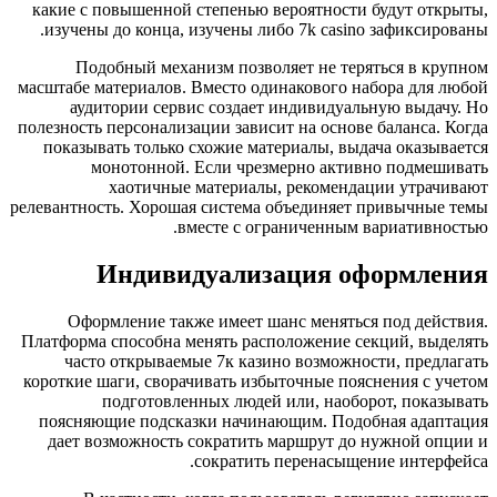
какие с повышенной степенью вероятности будут от
изучены до конца, изучены либо 7k casino зафикси
Подобный механизм позволяет не теряться в к
масштабе материалов. Вместо одинакового набора для
аудитории сервис создает индивидуальную выда
полезность персонализации зависит на основе баланса
показывать только схожие материалы, выдача оказ
монотонной. Если чрезмерно активно подме
хаотичные материалы, рекомендации утра
релевантность. Хорошая система объединяет привычны
вместе с ограниченным вариативн
Индивидуализация оформл
Оформление также имеет шанс меняться под дей
Платформа способна менять расположение секций, вы
часто открываемые 7к казино возможности, пре
короткие шаги, сворачивать избыточные пояснения с
подготовленных людей или, наоборот, пока
поясняющие подсказки начинающим. Подобная ада
дает возможность сократить маршрут до нужной о
сократить перенасыщение интер