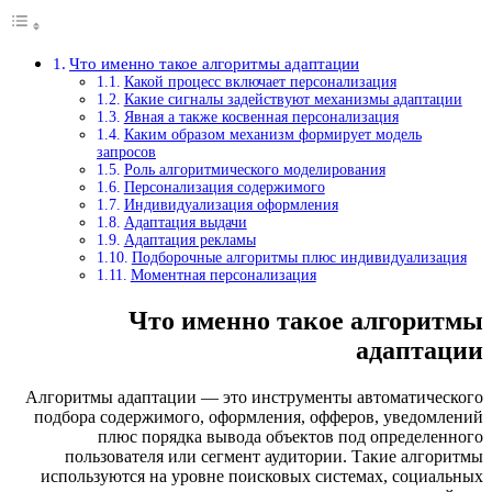
Что именно такое алгоритмы адаптации
Какой процесс включает персонализация
Какие сигналы задействуют механизмы адапт
Явная а также косвенная персонализация
Каким образом механизм формирует модель
запросов
Роль алгоритмического моделирования
Персонализация содержимого
Индивидуализация оформления
Адаптация выдачи
Адаптация рекламы
Подборочные алгоритмы плюс индивидуали
Моментная персонализация
Что именно такое алгор
адапт
Алгоритмы адаптации — это инструменты автоматич
подбора содержимого, оформления, офферов, уведо
плюс порядка вывода объектов под определ
пользователя или сегмент аудитории. Такие ал
используются на уровне поисковых системах, соци