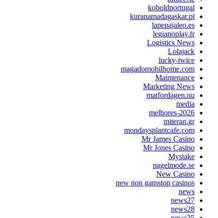
koboldportuga
kuranamadagaskar.p
lapepajaleo.e
legianoplay.f
Logistics New
Lolajac
lucky-twic
magadomobilhome.co
Maintenanc
Marketing New
matfordagen.n
medi
melhores-202
miteran.g
mondaysplantcafe.co
Mr James Casin
Mr Jones Casin
Mystak
nagelmode.s
New Casin
new non gamstop casino
new
news2
news2
news3