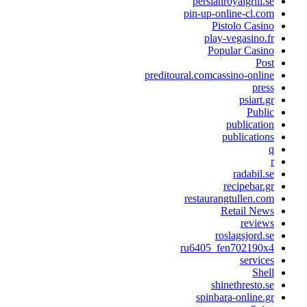
persianroyalgrill.s
pin-up-online-cl.co
Pistolo Casin
play-vegasino.f
Popular Casin
Pos
preditoural.comcassino-onlin
pres
psiart.g
Publi
publicatio
publication
radabil.s
recipebar.g
restaurangtullen.co
Retail New
review
roslagsjord.s
ru6405_fen702190x
service
Shel
shinethresto.s
spinbara-online.g