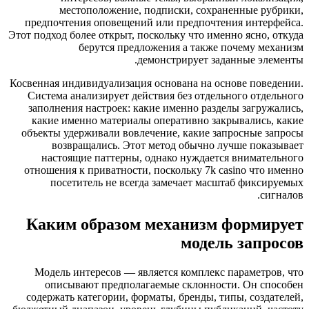
местоположение, подписки, сохраненные ру
предпочтения оповещений или предпочтения интер
Этот подход более открыт, поскольку что именно ясно,
берутся предложения а также почему ме
демонстрирует заданные эле
Косвенная индивидуализация основана на основе пове
Система анализирует действия без отдельного отд
заполнения настроек: какие именно разделы загру
какие именно материалы оперативно закрывались,
объекты удерживали вовлечение, какие запросные з
возвращались. Этот метод обычно лучше пока
настоящие паттерны, однако нуждается внимате
отношения к приватности, поскольку 7k casino что
посетитель не всегда замечает масштаб фикс
си
Каким образом механизм форми
модель запр
Модель интересов — является комплекс параметро
описывают предполагаемые склонности. Он сп
содержать категории, форматы, бренды, типы, созд