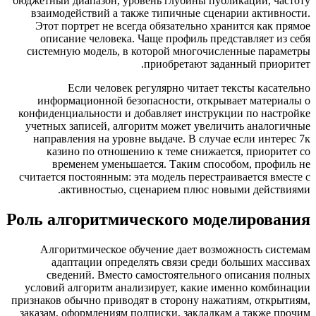
бюджетный диапазон, уровень глубины публикаций, ч
взаимодействий а также типичные сценарии актив
Этот портрет не всегда обязательно хранится как
описание человека. Чаще профиль представляет 
системную модель, в которой многочисленные пар
приобретают заданный прио
Если человек регулярно читает тексты кас
информационной безопасности, открывает матер
конфиденциальности и добавляет инструкции по нас
учетных записей, алгоритм может увеличить анало
направления на уровне выдаче. В случае если инт
казино по отношению к теме снижается, приор
временем уменьшается. Таким способом, проф
считается постоянным: эта модель перестраивается в
активностью, сценарием плюс новыми дейст
Роль алгоритмического моделиров
Алгоритмическое обучение дает возможность си
адаптации определять связи среди больших м
сведений. Вместо самостоятельного описания 
условий алгоритм анализирует, какие именно комб
признаков обычно приводят в сторону нажатиям, откр
заказам, оформлениям подписки, закладкам а также