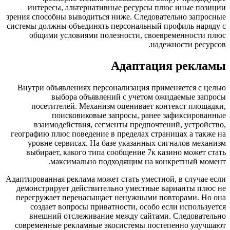
интересы, альтернативные ресурсы плюс иные п
зрения способны выводиться ниже. Следовательно зап
системы должны объединять персональный профиль на
общими условиями полезности, своевременност
надежности ре
Адаптация рек
Внутри объявлениях персонализация применяется с
выбора объявлений с учетом ожидаемые з
посетителей. Механизм оценивает контекст пло
поисковиковые запросы, ранее зафиксиро
взаимодействия, сегменты предпочтений, устр
географию плюс поведение в пределах страницах а т
уровне сервисах. На базе указанных сигналов м
выбирает, какого типа сообщение 7к казино може
максимально подходящим на конкретный м
Адаптированная реклама может стать уместной, в случ
демонстрирует действительно уместные варианты п
перегружает перенасыщает ненужными повторами. 
создает вопросы приватности, особо если испол
внешний отслеживание между сайтами. Следова
современные рекламные экосистемы постепенно ул