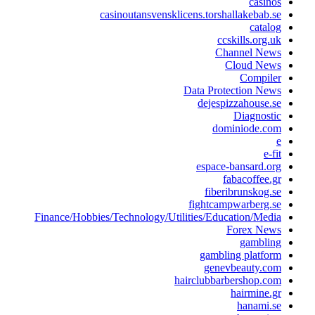
casino
casinoutansvensklicens.torshallakebab.s
catalo
ccskills.org.u
Channel New
Cloud New
Compile
Data Protection New
dejespizzahouse.s
Diagnosti
dominiode.co
e-fi
espace-bansard.or
fabacoffee.g
fiberibrunskog.s
fightcampwarberg.s
Finance/Hobbies/Technology/Utilities/Education/Medi
Forex New
gamblin
gambling platfor
genevbeauty.co
hairclubbarbershop.co
hairmine.g
hanami.s