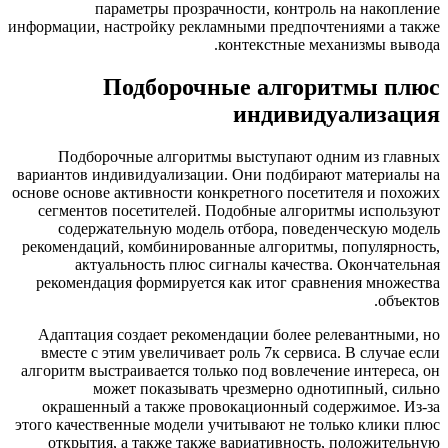
параметры прозрачности, контроль на нако
информации, настройку рекламными предпочтениями а
контекстные механизмы в
Подборочные алгоритмы 
индивидуализ
Подборочные алгоритмы выступают одним из г
вариантов индивидуализации. Они подбирают матери
основе основе активности конкретного посетителя и п
сегментов посетителей. Подобные алгоритмы испо
содержательную модель отбора, поведенческую 
рекомендаций, комбинированные алгоритмы, популяр
актуальность плюс сигналы качества. Оконча
рекомендация формируется как итог сравнения мно
об
Адаптация создает рекомендации более релевантны
вместе с этим увеличивает роль 7к сервиса. В случ
алгоритм выстраивается только под вовлечение интер
может показывать чрезмерно однотипный, 
окрашенный а также провокационный содержимое.
этого качественные модели учитывают не только клик
открытия, а также также вариативность, положит