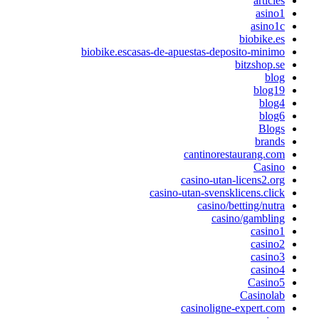
article
asino
asino1
biobike.e
biobike.escasas-de-apuestas-deposito-minim
bitzshop.s
blo
blog1
blog
blog
Blog
brand
cantinorestaurang.co
Casin
casino-utan-licens2.or
casino-utan-svensklicens.clic
casino/betting/nutr
casino/gamblin
casino
casino
casino
casino
Casino
Casinola
casinoligne-expert.co