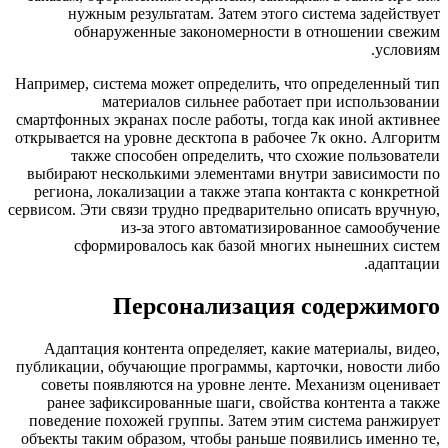
нужным результатам. Затем этого система заде
обнаруженные закономерности в отношении 
ус
Например, система может определить, что определенн
материалов сильнее работает при использ
смартфонных экранах после работы, тогда как иной а
открывается на уровне десктопа в рабочее 7к окно. А
также способен определить, что схожие польз
выбирают несколькими элементами внутри зависимо
региона, локализации а также этапа контакта с кон
сервисом. Эти связи трудно предварительно описать в
из-за этого автоматизированное самоо
сформировалось как базой многих нынешних 
ада
Персонализация содержи
Адаптация контента определяет, какие материалы,
публикации, обучающие программы, карточки, новост
советы появляются на уровне ленте. Механизм оце
ранее зафиксированные шаги, свойства контента 
поведение похожей группы. Затем этим система ран
объекты таким образом, чтобы раньше появились име