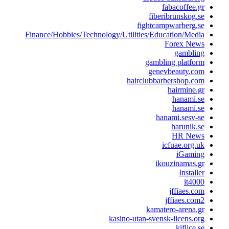
fabacoffee.g
fiberibrunskog.s
fightcampwarberg.s
Finance/Hobbies/Technology/Utilities/Education/Medi
Forex New
gamblin
gambling platfor
genevbeauty.co
hairclubbarbershop.co
hairmine.g
hanami.s
hanami.s
hanami.sesv-s
harunik.s
HR New
icfuae.org.u
iGamin
ikouzinamas.g
Installe
it400
jffiaes.co
jffiaes.com
kamatero-arena.g
kasino-utan-svensk-licens.or
kiflice.s