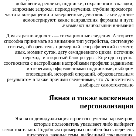
добавления, реплики, подписки, сохранения к за
запросные запросы, период изучения, глубина про
частота возвращений и завершенные действия. Такие 
демонстрируют, какие направления, форматы 
вызывают наибольший вни
Другая разновидность — ситуационные сведения. Ал
способна принимать во внимание тип устройства, сис
систему, обозреватель, примерный географический с
язык, момент суток, дату семидневного цикла, и
перехода и открытый блок ресурса. Еще одна
соотносится с настройками настройками профиля: зад
интересами, оформленными подписками, в
оповещений, историей операций, образоват
результатом а также прочими сведениями, что 7к пос
выбирает самостоя
Явная а также косве
персонализ
Явная индивидуализация строится с учетом парам
которые пользователь указывает либо в
самостоятельно. Подобным примером способен быть пе
интересов, важные темы, выбранный локали