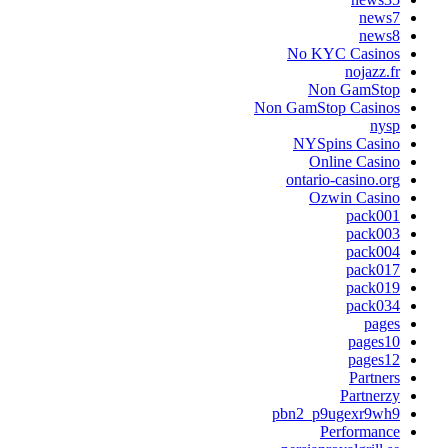
news
news
No KYC Casino
nojazz.f
Non GamSto
Non GamStop Casino
nys
NYSpins Casin
Online Casin
ontario-casino.or
Ozwin Casin
pack00
pack00
pack00
pack01
pack01
pack03
page
pages1
pages1
Partner
Partnerz
pbn2_p9ugexr9wh
Performanc