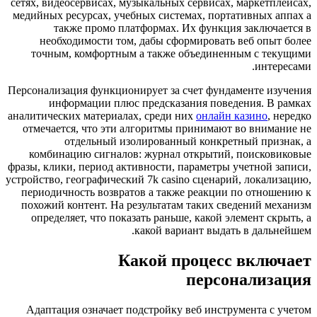
сетях, видеосервисах, музыкальных сервисах, маркетп
медийных ресурсах, учебных системах, портативных а
также промо платформах. Их функция заключа
необходимости том, дабы сформировать веб опыт
точным, комфортным а также объединенным с те
инте
Персонализация функционирует за счет фундаменте из
информации плюс предсказания поведения. В 
аналитических материалах, среди них
онлайн казино
, 
отмечается, что эти алгоритмы принимают во внима
отдельный изолированный конкретный приз
комбинацию сигналов: журнал открытий, поисков
фразы, клики, период активности, параметры учетной 
устройство, географический 7k casino сценарий, локал
периодичность возвратов а также реакции по отнош
похожий контент. На результатам таких сведений м
определяет, что показать раньше, какой элемент ск
какой вариант выдать в даль
Какой процесс вклю
персонализ
Адаптация означает подстройку веб инструмента с