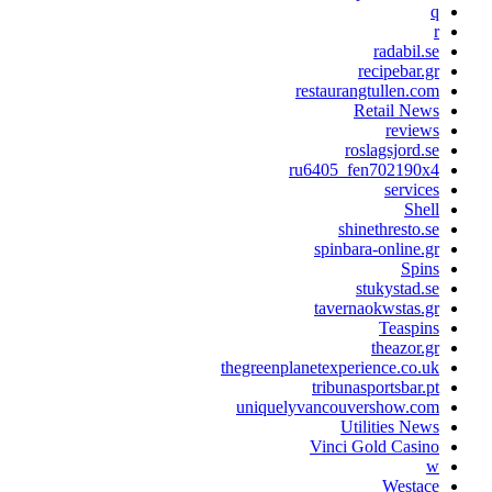
radabil.s
recipebar.g
restaurangtullen.co
Retail New
review
roslagsjord.s
ru6405_fen702190x
service
Shel
shinethresto.s
spinbara-online.g
Spin
stukystad.s
tavernaokwstas.g
Teaspin
theazor.g
thegreenplanetexperience.co.u
tribunasportsbar.p
uniquelyvancouvershow.co
Utilities New
Vinci Gold Casin
Westac