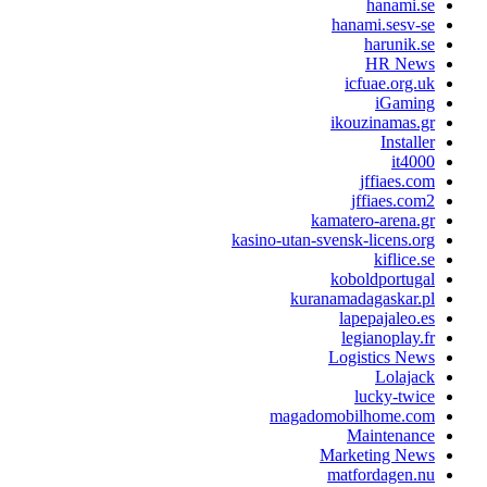
hanami.s
hanami.sesv-s
harunik.s
HR New
icfuae.org.u
iGamin
ikouzinamas.g
Installe
it400
jffiaes.co
jffiaes.com
kamatero-arena.g
kasino-utan-svensk-licens.or
kiflice.s
koboldportuga
kuranamadagaskar.p
lapepajaleo.e
legianoplay.f
Logistics New
Lolajac
lucky-twic
magadomobilhome.co
Maintenanc
Marketing New
matfordagen.n