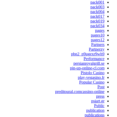
pack00
pack00
pack00
pack01
pack01
pack03
page
pages1
pages1
Partner
Partnerz
pbn2_p9ugexr9wh
Performanc
persianroyalgrill.s
pin-up-online-cl.co
Pistolo Casin
play-vegasino.f
Popular Casin
Pos
preditoural.comcassino-onlin
pres
psiart.g
Publi
publicatio
publication