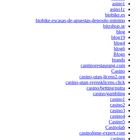
asino
asino1
biobike.e
biobike.escasas-de-apuestas-deposito-minim
bitzshop.s
blo
blog1
blog
blog
Blog
brand
cantinorestaurang.co
Casin
casino-utan-licens2.or
casino-utan-svensklicens.clic
casino/betting/nutr
casino/gamblin
casino
casino
casino
casino
Casino
Casinola
casinoligne-expert.co
casino