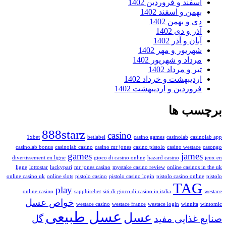
سفند و فروردین 1402
همن و اسفند 1402
ی و بهمن 1402
ر و دی 1402
ان و آذر 1402
هریور و مهر 1402
رداد و شهریور 1402
ر و مرداد 1402
ردیبهشت و خرداد 1402
روردین و اردیبهشت 1402
ب ها
888starz
casino
1xbet
betlabel
casino games
casinolab
cas
casinolab bonus
casinolab casino
casino mr jones
casino pistolo
casino westac
games
jame
divertissement en ligne
gioco di casino online
hazard casino
ligne
lottostar
luckypari
mr jones casino
mystake casino review
online casinos
online casino uk
online slots
pistolo casino
pistolo casino login
pistolo casino onl
TA
play
online casino
sapphirebet
siti di gioco di casino in italia
خواص عسل
westace casino
westace france
westace login
winnita
عسل طبیعی
عسل
غذایی مفید
گل