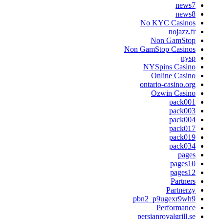
news
news
No KYC Casino
nojazz.f
Non GamSto
Non GamStop Casino
nys
NYSpins Casin
Online Casin
ontario-casino.or
Ozwin Casin
pack00
pack00
pack00
pack01
pack01
pack03
page
pages1
pages1
Partner
Partnerz
pbn2_p9ugexr9wh
Performanc
persianroyalgrill.s