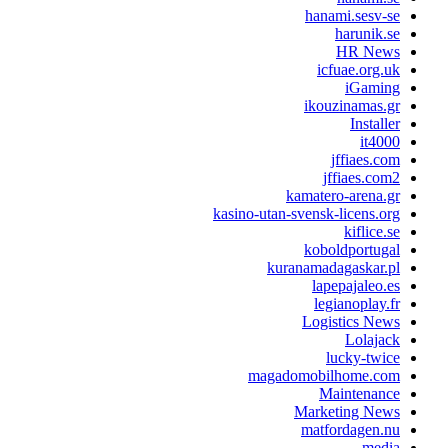
hanami.sesv-s
harunik.s
HR New
icfuae.org.u
iGamin
ikouzinamas.g
Installe
it400
jffiaes.co
jffiaes.com
kamatero-arena.g
kasino-utan-svensk-licens.or
kiflice.s
koboldportuga
kuranamadagaskar.p
lapepajaleo.e
legianoplay.f
Logistics New
Lolajac
lucky-twic
magadomobilhome.co
Maintenanc
Marketing New
matfordagen.n
medi