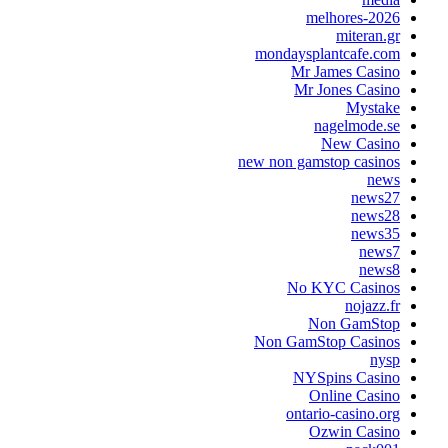
melhores-202
miteran.g
mondaysplantcafe.co
Mr James Casin
Mr Jones Casin
Mystak
nagelmode.s
New Casin
new non gamstop casino
new
news2
news2
news3
news
news
No KYC Casino
nojazz.f
Non GamSto
Non GamStop Casino
nys
NYSpins Casin
Online Casin
ontario-casino.or
Ozwin Casin