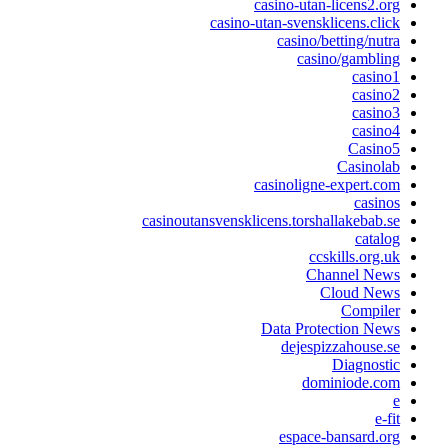
casino-utan-licens2.or
casino-utan-svensklicens.clic
casino/betting/nutr
casino/gamblin
casino
casino
casino
casino
Casino
Casinola
casinoligne-expert.co
casino
casinoutansvensklicens.torshallakebab.s
catalo
ccskills.org.u
Channel New
Cloud New
Compile
Data Protection New
dejespizzahouse.s
Diagnosti
dominiode.co
e-fi
espace-bansard.or