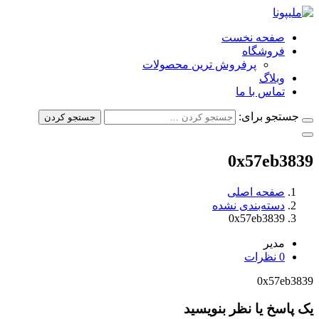
فحه نخست
روشگاه
پرفروش ترین محصولات
بلاگ
ماس با ما
و برای:
جستجو کردن
0x57eb
فحه اصلی
سته‌بندی نشده
0x57eb383
دیر
ات
0x57
خ یا نظر بنویسید