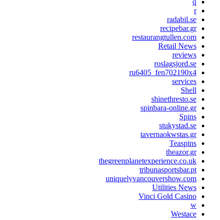
radabil.s
recipebar.g
restaurangtullen.co
Retail New
review
roslagsjord.s
ru6405_fen702190x
service
Shel
shinethresto.s
spinbara-online.g
Spin
stukystad.s
tavernaokwstas.g
Teaspin
theazor.g
thegreenplanetexperience.co.u
tribunasportsbar.p
uniquelyvancouvershow.co
Utilities New
Vinci Gold Casin
Westac