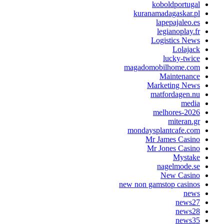
koboldportuga
kuranamadagaskar.p
lapepajaleo.e
legianoplay.f
Logistics New
Lolajac
lucky-twic
magadomobilhome.co
Maintenanc
Marketing New
matfordagen.n
medi
melhores-202
miteran.g
mondaysplantcafe.co
Mr James Casin
Mr Jones Casin
Mystak
nagelmode.s
New Casin
new non gamstop casino
new
news2
news2
news3