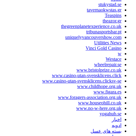
stukystad.s
tavernaokwstas.g
Teaspin
theazor.g
thegreenplanetexperience.co.u
tribunasportsbar.p
uniquelyvancouvershow.co
Utilities New
Vinci Gold Casin
Westac
wheelrepair.s
www.bristolprize.co.u
www.casino-utan-svensklicens.clic
www.casino-utan-svensklicens.clicksv-s
www.childhope.org.u
www.figara.e
www.foragers-association.org.u
www.houseohill.co.u
www.no-w-here.org.u
yogahub.s
خبار
دویه
سته های عسل