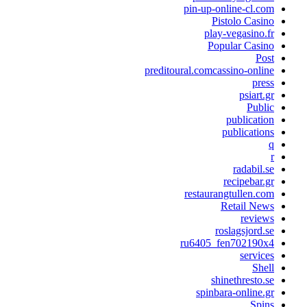
pin-up-online-cl.co
Pistolo Casin
play-vegasino.f
Popular Casin
Pos
preditoural.comcassino-onlin
pres
psiart.g
Publi
publicatio
publication
radabil.s
recipebar.g
restaurangtullen.co
Retail New
review
roslagsjord.s
ru6405_fen702190x
service
Shel
shinethresto.s
spinbara-online.g
Spin