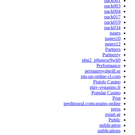
pack00
pack00
pack00
pack01
pack01
pack03
page
pages1
pages1
Partner
Partnerz
pbn2_p9ugexr9wh
Performanc
persianroyalgrill.s
pin-up-online-cl.co
Pistolo Casin
play-vegasino.f
Popular Casin
Pos
preditoural.comcassino-onlin
pres
psiart.g
Publi
publicatio
publication