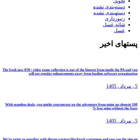
حویل
سته‌بندی نشده
ستهبندی نشده
نبورداری
انه عسل
سل
ی اخیر
The fresh new 850+ video game collection is one of the biggest from inside the 
will get regular enhancements away from leading software org
د
, 1405
With seamless deals, you might concentrate on the adventure from using no-d
% free spins without
د
, 1405
We’re going to together with discuss various blackjack variations and you can t