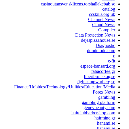
casinoutansvensklicens.torshallakebab.s
catalo
ccskills.org.u
Channel New
Cloud New
Compile
Data Protection New
dejespizzahouse.s
Diagnosti
dominiode.co
e-fi
espace-bansard.or
fabacoffee.g
fiberibrunskog.s
fightcampwarberg.s
Finance/Hobbies/Technology/Utilities/Education/Medi
Forex New
gamblin
gambling platfor
genevbeauty.co
hairclubbarbershop.co
hairmine.g
hanami.s
hanami.s