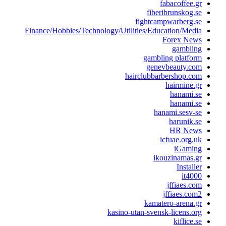
fabacoffee.g
fiberibrunskog.s
fightcampwarberg.s
Finance/Hobbies/Technology/Utilities/Education/Medi
Forex New
gamblin
gambling platfor
genevbeauty.co
hairclubbarbershop.co
hairmine.g
hanami.s
hanami.s
hanami.sesv-s
harunik.s
HR New
icfuae.org.u
iGamin
ikouzinamas.g
Installe
it400
jffiaes.co
jffiaes.com
kamatero-arena.g
kasino-utan-svensk-licens.or
kiflice.s