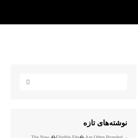
نوشته‌های تازه
The New �eligible Fits� Are Often Branded