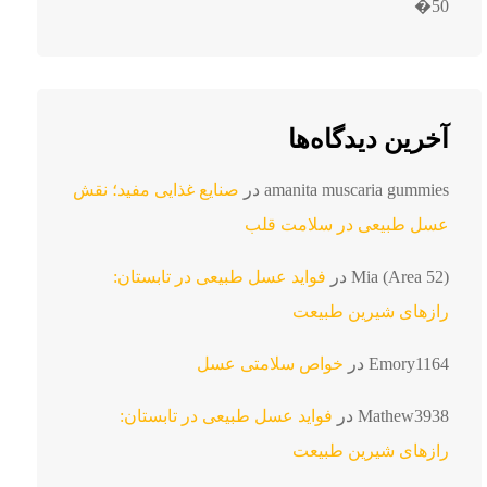
50�
آخرین دیدگاه‌ها
amanita muscaria gummies
در
صنایع غذایی مفید؛ نقش
عسل طبیعی در سلامت قلب
Mia (Area 52)
در
فواید عسل طبیعی در تابستان:
رازهای شیرین طبیعت
Emory1164
در
خواص سلامتی عسل
Mathew3938
در
فواید عسل طبیعی در تابستان:
رازهای شیرین طبیعت