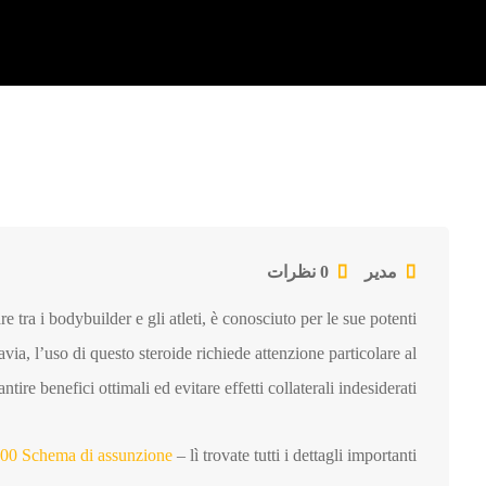
مدیر
0 نظرات
 tra i bodybuilder e gli atleti, è conosciuto per le sue potenti
via, l’uso di questo steroide richiede attenzione particolare al
tire benefici ottimali ed evitare effetti collaterali indesiderati.
100 Schema di assunzione
– lì trovate tutti i dettagli importanti.