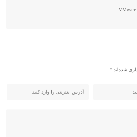
VMware W
اری شده‌اند
*