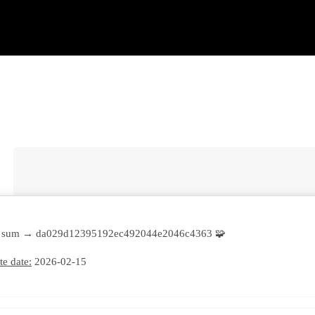
🧩 Hash sum → da029d12395192ec492044e2046c4363
e date:
2026-02-15