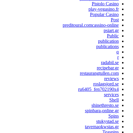
Pistolo Casino
play-vegasino.fr
Popular Casino
Post
preditoural.comcassino-online
psiart.gr
Public
publication
publications
q
r
radabil.se
recipebar.gr
restaurangtullen.com
reviews
roslagsjord.se
ru6405_fen702190x4
services
Shell
shinethresto.se
spinbara-online.gr
Spins
stukystad.se
tavernaokwstas.gr
Teaspins