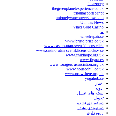
theazor.gr
thegreenplanetexperience.co.uk
tribunasportsbar.pt
uniquelyvancouvershow.com
Utilities News
Vinci Gold Casino
w
wheelrepair.se
www.bristolprize.co.uk
www.casino-utan-svensklicens.click
www.casino-utan-svensklicens.clicksv-se
www.childhope.org.uk
www.figara.es
www.foragers-association.org.uk
www.houseohill.co.uk
www.no-w-here.org.uk
yogahub.se
اخبار
ادویه
بسته های عسل
تحویل
دسته‌بندی نشده
دستهبندی نشده
زنبورداری