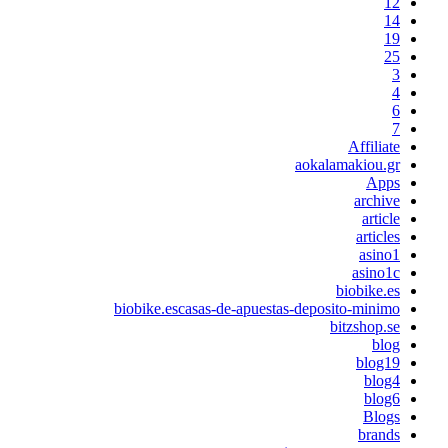
12
14
19
25
3
4
6
7
Affiliate
aokalamakiou.gr
Apps
archive
article
articles
asino1
asino1c
biobike.es
biobike.escasas-de-apuestas-deposito-minimo
bitzshop.se
blog
blog19
blog4
blog6
Blogs
brands