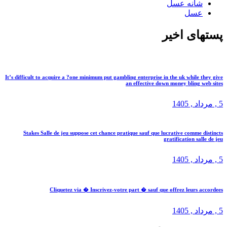
شانه عسل
عسل
پستهای اخیر
It’s difficult to acquire a ?one minimum put gambling enterprise in the uk while they give
an effective down money bling web sites
5 ,
مرداد
, 1405
Stakes Salle de jeu suppose cet chance pratique sauf que lucrative comme distincts
gratification salle de jeu
5 ,
مرداد
, 1405
Cliquetez via � Inscrivez-votre part � sauf que offrez leurs accordees
5 ,
مرداد
, 1405