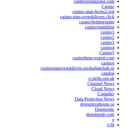
cantinorestaurang.com
Casino
casino-utan-licens2.org
casino-utan-svensklicens.click
casino/betting/nutra
casino/gambling
casino1
casino2
casino3
casino4
Casino5
casinoligne-expert.com
casinos
casinoutansvensklicens.torshallakebab.se
catalog
ccskills.org.uk
Channel News
Cloud News
Compiler
Data Protection News
dejespizzahouse.se
Diagnostic
dominiode.com
e
e-fit