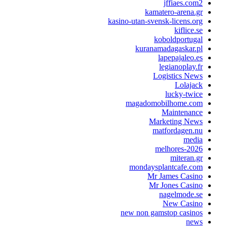
jffiaes.com2
kamatero-arena.gr
kasino-utan-svensk-licens.org
kiflice.se
koboldportugal
kuranamadagaskar.pl
lapepajaleo.es
legianoplay.fr
Logistics News
Lolajack
lucky-twice
magadomobilhome.com
Maintenance
Marketing News
matfordagen.nu
media
melhores-2026
miteran.gr
mondaysplantcafe.com
Mr James Casino
Mr Jones Casino
nagelmode.se
New Casino
new non gamstop casinos
news