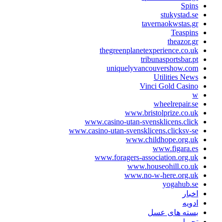
Spins
stukystad.se
tavernaokwstas.gr
Teaspins
theazor.gr
thegreenplanetexperience.co.uk
tribunasportsbar.pt
uniquelyvancouvershow.com
Utilities News
Vinci Gold Casino
w
wheelrepair.se
www.bristolprize.co.uk
www.casino-utan-svensklicens.click
www.casino-utan-svensklicens.clicksv-se
www.childhope.org.uk
www.figara.es
www.foragers-association.org.uk
www.houseohill.co.uk
www.no-w-here.org.uk
yogahub.se
اخبار
ادویه
بسته های عسل
تحویل