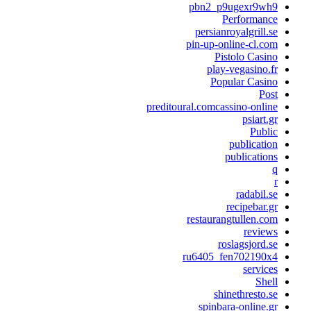
pbn2_p9ugexr9wh9
Performance
persianroyalgrill.se
pin-up-online-cl.com
Pistolo Casino
play-vegasino.fr
Popular Casino
Post
preditoural.comcassino-online
psiart.gr
Public
publication
publications
q
r
radabil.se
recipebar.gr
restaurangtullen.com
reviews
roslagsjord.se
ru6405_fen702190x4
services
Shell
shinethresto.se
spinbara-online.gr