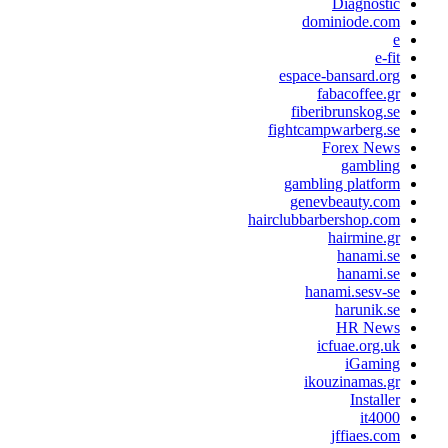
Diagnostic
dominiode.com
e
e-fit
espace-bansard.org
fabacoffee.gr
fiberibrunskog.se
fightcampwarberg.se
Forex News
gambling
gambling platform
genevbeauty.com
hairclubbarbershop.com
hairmine.gr
hanami.se
hanami.se
hanami.sesv-se
harunik.se
HR News
icfuae.org.uk
iGaming
ikouzinamas.gr
Installer
it4000
jffiaes.com