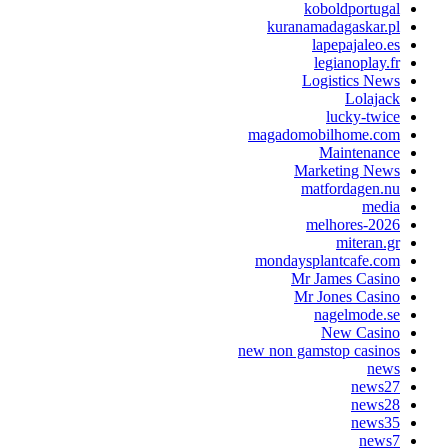
koboldportugal
kuranamadagaskar.pl
lapepajaleo.es
legianoplay.fr
Logistics News
Lolajack
lucky-twice
magadomobilhome.com
Maintenance
Marketing News
matfordagen.nu
media
melhores-2026
miteran.gr
mondaysplantcafe.com
Mr James Casino
Mr Jones Casino
nagelmode.se
New Casino
new non gamstop casinos
news
news27
news28
news35
news7