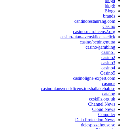
blog4
blog6
Blogs
brands
cantinorestaurang.com
Casino
casino-utan-licens2.org
casino-utan-svensklicens.click
casino/betting/nutra
casino/gambling
casino1
casino2
casino3
casino4
Casino5
casinoligne-expert.com
casinos
casinoutansvensklicens.torshallakebab.se
catalog
ccskills.org.uk
Channel News
Cloud News
Compiler
Data Protection News
dejespizzahouse.se