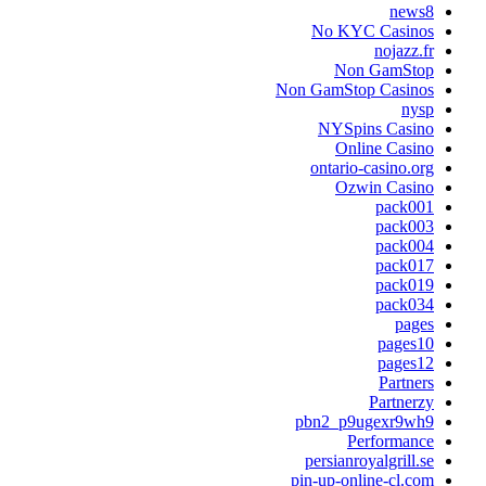
news8
No KYC Casinos
nojazz.fr
Non GamStop
Non GamStop Casinos
nysp
NYSpins Casino
Online Casino
ontario-casino.org
Ozwin Casino
pack001
pack003
pack004
pack017
pack019
pack034
pages
pages10
pages12
Partners
Partnerzy
pbn2_p9ugexr9wh9
Performance
persianroyalgrill.se
pin-up-online-cl.com