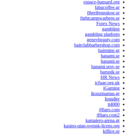
espace-bansard.org
fabacoffee.gr
fiberibrunskog.se
fightcampwarberg.se
Forex News
gambling
gambling platform
genevbeauty.com
hairclubbarbershop.com
hairmine.gr
hanami.se
hanami.se
hanami.sesv-se
harunik.se
HR News
icfuae.org.uk
iGaming
ikouzinamas.gr
Installer
it4000
jffiaes.com
jffiaes.com2
kamatero-arena.gr
kasino-utan-svensk-licens.org
kiflice.se