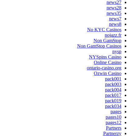
news27
news28
news35
news7
news8
No KYC Casinos
nojazz.fr
Non GamStop
Non GamStop Casinos
nysp
NYSpins Casino
Online Casino
ontario-casino.org
Ozwin Casino
pack001
pack003
pack004
pack017
pack019
pack034
pages
pages10
pages12
Partners
Partnerzy