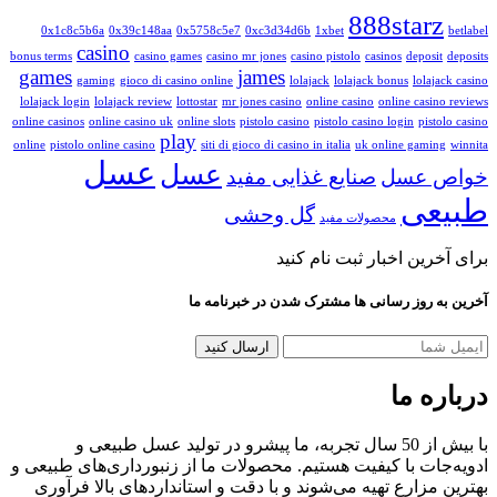
888starz
0x1c8c5b6a
0x39c148aa
0x5758c5e7
0xc3d34d6b
1xbet
betlabel
casino
bonus terms
casino games
casino mr jones
casino pistolo
casinos
deposit
deposits
games
james
gaming
gioco di casino online
lolajack
lolajack bonus
lolajack casino
lolajack login
lolajack review
lottostar
mr jones casino
online casino
online casino reviews
online casinos
online casino uk
online slots
pistolo casino
pistolo casino login
pistolo casino
play
online
pistolo online casino
siti di gioco di casino in italia
uk online gaming
winnita
عسل
عسل
خواص عسل
صنایع غذایی مفید
طبیعی
گل وحشی
محصولات مفید
برای آخرین اخبار ثبت نام کنید
آخرین به روز رسانی ها مشترک شدن در خبرنامه ما
درباره ما
با بیش از 50 سال تجربه، ما پیشرو در تولید عسل طبیعی و
ادویه‌جات با کیفیت هستیم. محصولات ما از زنبورداری‌های طبیعی و
بهترین مزارع تهیه می‌شوند و با دقت و استانداردهای بالا فرآوری