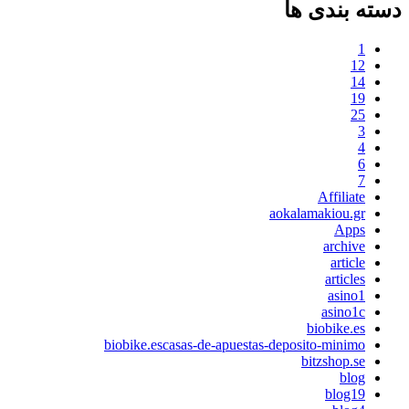
دسته بندی ها
1
12
14
19
25
3
4
6
7
Affiliate
aokalamakiou.gr
Apps
archive
article
articles
asino1
asino1c
biobike.es
biobike.escasas-de-apuestas-deposito-minimo
bitzshop.se
blog
blog19