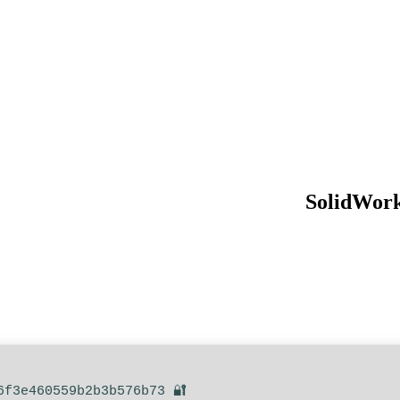
SolidWork
🔐 Hash sum: 5f16f9c4c2d6f3e460559b2b3b576b73