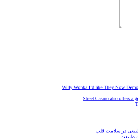
Willy Wonka I’d like They Now Demon
Street Casino also offers a 
T
بیعی در سلامت قلب
ن طبیعت