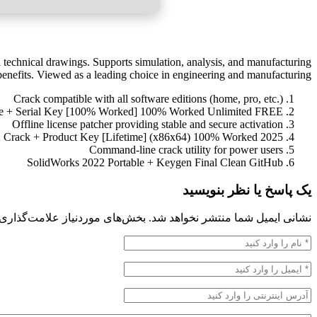
technical drawings. Supports simulation, analysis, and manufacturing
benefits. Viewed as a leading choice in engineering and manufacturing.
Crack compatible with all software editions (home, pro, etc.)
le + Serial Key [100% Worked] 100% Worked Unlimited FREE
Offline license patcher providing stable and secure activation
 Crack + Product Key [Lifetime] (x86x64) 100% Worked 2025
Command-line crack utility for power users
SolidWorks 2022 Portable + Keygen Final Clean GitHub
یک پاسخ یا نظر بنویسید
نشانی ایمیل شما منتشر نخواهد شد.
بخش‌های موردنیاز علامت‌گذاری 