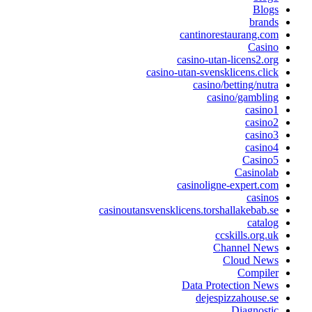
Blogs
brands
cantinorestaurang.com
Casino
casino-utan-licens2.org
casino-utan-svensklicens.click
casino/betting/nutra
casino/gambling
casino1
casino2
casino3
casino4
Casino5
Casinolab
casinoligne-expert.com
casinos
casinoutansvensklicens.torshallakebab.se
catalog
ccskills.org.uk
Channel News
Cloud News
Compiler
Data Protection News
dejespizzahouse.se
Diagnostic