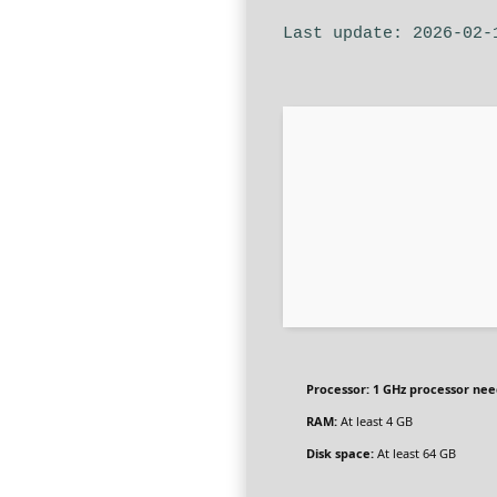
Processor:
1 GHz processor ne
RAM:
At least 4 GB
Disk space:
At least 64 GB