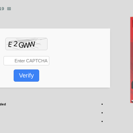
📅 Last update: 2026-02-19
Verify
eded