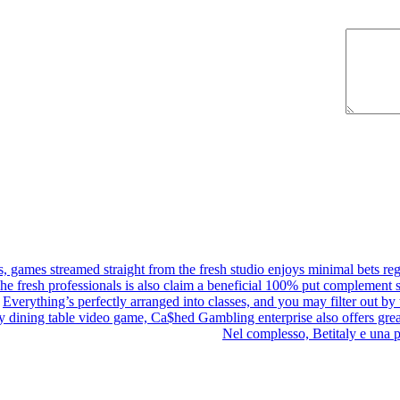
, games streamed straight from the fresh studio enjoys minimal bets rega
he fresh professionals is also claim a beneficial 100% put complement 
Everything’s perfectly arranged into classes, and you may filter out by 
y dining table video game, Ca$hed Gambling enterprise also offers great
Nel complesso, Betitaly e una p