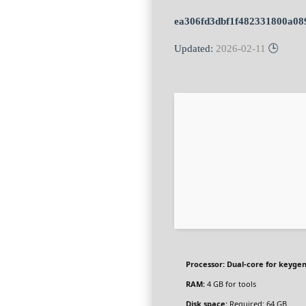
ea306fd3dbf1f482331800a08
2026-02-11
🕒 Updated:
Processor:
Dual-core for keyge
RAM:
4 GB for tools
Disk space:
Required: 64 GB