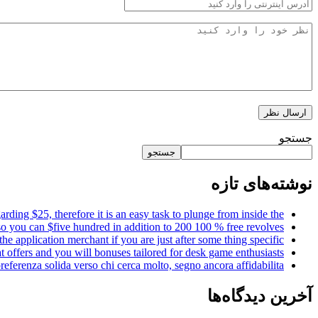
جستجو
جستجو
نوشته‌های تازه
rding $25, therefore it is an easy task to plunge from inside the
so you can $five hundred in addition to 200 100 % free revolves
the application merchant if you are just after some thing specific
 offers and you will bonuses tailored for desk game enthusiasts
referenza solida verso chi cerca molto, segno ancora affidabilita
آخرین دیدگاه‌ها