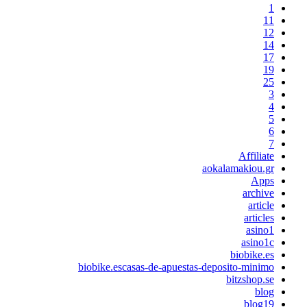
1
11
12
14
17
19
25
3
4
5
6
7
Affiliate
aokalamakiou.gr
Apps
archive
article
articles
asino1
asino1c
biobike.es
biobike.escasas-de-apuestas-deposito-minimo
bitzshop.se
blog
blog19