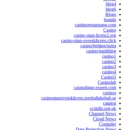
blog4
blog6
Blogs
brands
cantinorestaurang.com
Casino
casino-utan-licens2.org
casino-utan-svensklicens.click
casino/betting/nutra
casino/gambling
casino1
casino2
casino3
casino4
Casino5
Casinolab
casinoligne-expert.com
casinos
casinoutansvensklicens.torshallakebab.se
catalog
ccskills.org.uk
Channel News
Cloud News
Compiler
Data Protection News