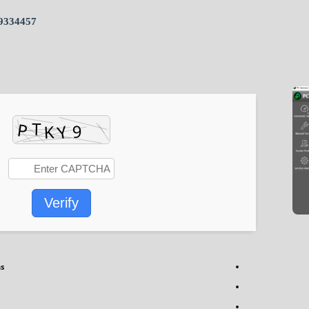
9334457
Verify
ns