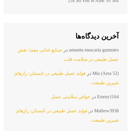
25x So You’re Able To 50x
آخرین دیدگاه‌ها
amanita muscaria gummies
در
صنایع غذایی مفید؛ نقش
عسل طبیعی در سلامت قلب
Mia (Area 52)
در
فواید عسل طبیعی در تابستان: رازهای
شیرین طبیعت
Emory1164
در
خواص سلامتی عسل
Mathew3938
در
فواید عسل طبیعی در تابستان: رازهای
شیرین طبیعت