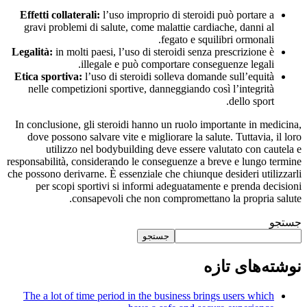
Effetti collaterali:
l’uso improprio di steroidi può portare a
gravi problemi di salute, come malattie cardiache, danni al
fegato e squilibri ormonali.
Legalità:
in molti paesi, l’uso di steroidi senza prescrizione è
illegale e può comportare conseguenze legali.
Etica sportiva:
l’uso di steroidi solleva domande sull’equità
nelle competizioni sportive, danneggiando così l’integrità
dello sport.
In conclusione, gli steroidi hanno un ruolo importante in medicina,
dove possono salvare vite e migliorare la salute. Tuttavia, il loro
utilizzo nel bodybuilding deve essere valutato con cautela e
responsabilità, considerando le conseguenze a breve e lungo termine
che possono derivarne. È essenziale che chiunque desideri utilizzarli
per scopi sportivi si informi adeguatamente e prenda decisioni
consapevoli che non compromettano la propria salute.
جستجو
جستجو
نوشته‌های تازه
The a lot of time period in the business brings users which