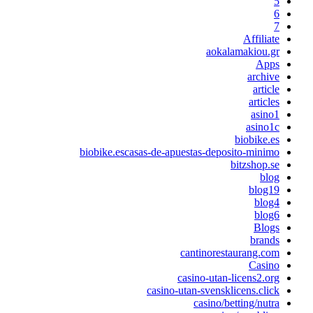
5
6
7
Affiliate
aokalamakiou.gr
Apps
archive
article
articles
asino1
asino1c
biobike.es
biobike.escasas-de-apuestas-deposito-minimo
bitzshop.se
blog
blog19
blog4
blog6
Blogs
brands
cantinorestaurang.com
Casino
casino-utan-licens2.org
casino-utan-svensklicens.click
casino/betting/nutra