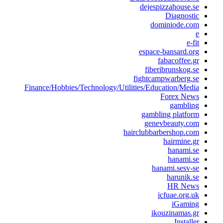
dejespizzahouse.se
Diagnostic
dominiode.com
e
e-fit
espace-bansard.org
fabacoffee.gr
fiberibrunskog.se
fightcampwarberg.se
Finance/Hobbies/Technology/Utilities/Education/Media
Forex News
gambling
gambling platform
genevbeauty.com
hairclubbarbershop.com
hairmine.gr
hanami.se
hanami.se
hanami.sesv-se
harunik.se
HR News
icfuae.org.uk
iGaming
ikouzinamas.gr
Installer