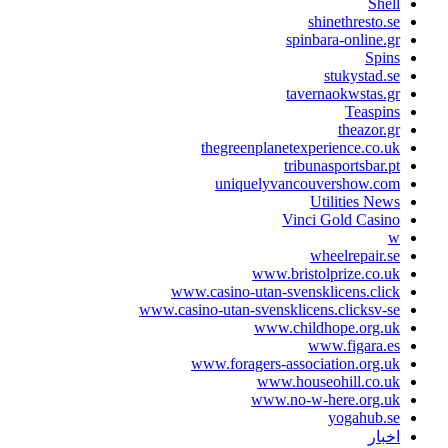
Shell
shinethresto.se
spinbara-online.gr
Spins
stukystad.se
tavernaokwstas.gr
Teaspins
theazor.gr
thegreenplanetexperience.co.uk
tribunasportsbar.pt
uniquelyvancouvershow.com
Utilities News
Vinci Gold Casino
w
wheelrepair.se
www.bristolprize.co.uk
www.casino-utan-svensklicens.click
www.casino-utan-svensklicens.clicksv-se
www.childhope.org.uk
www.figara.es
www.foragers-association.org.uk
www.houseohill.co.uk
www.no-w-here.org.uk
yogahub.se
اخبار