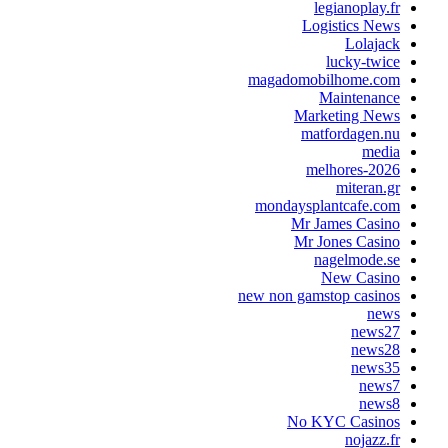
legianoplay.fr
Logistics News
Lolajack
lucky-twice
magadomobilhome.com
Maintenance
Marketing News
matfordagen.nu
media
melhores-2026
miteran.gr
mondaysplantcafe.com
Mr James Casino
Mr Jones Casino
nagelmode.se
New Casino
new non gamstop casinos
news
news27
news28
news35
news7
news8
No KYC Casinos
nojazz.fr