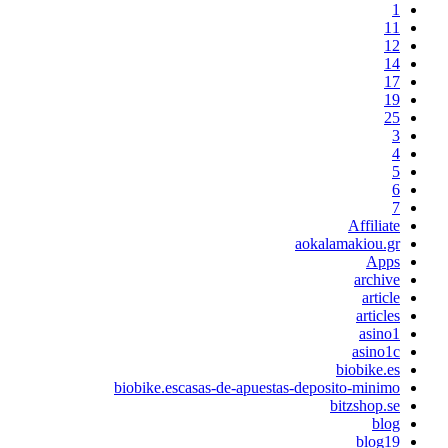
1
11
12
14
17
19
25
3
4
5
6
7
Affiliate
aokalamakiou.gr
Apps
archive
article
articles
asino1
asino1c
biobike.es
biobike.escasas-de-apuestas-deposito-minimo
bitzshop.se
blog
blog19