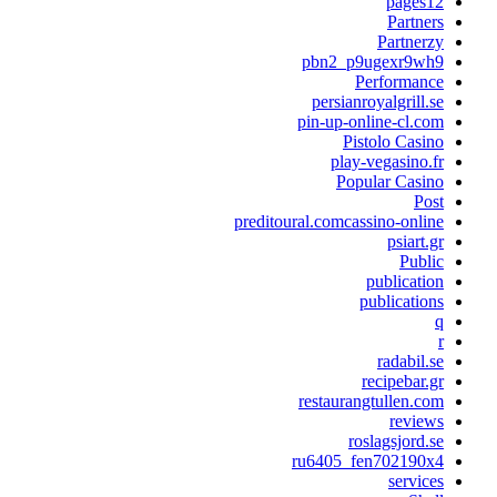
pages12
Partners
Partnerzy
pbn2_p9ugexr9wh9
Performance
persianroyalgrill.se
pin-up-online-cl.com
Pistolo Casino
play-vegasino.fr
Popular Casino
Post
preditoural.comcassino-online
psiart.gr
Public
publication
publications
q
r
radabil.se
recipebar.gr
restaurangtullen.com
reviews
roslagsjord.se
ru6405_fen702190x4
services