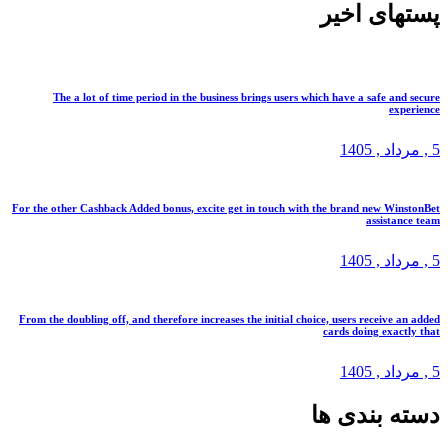
پستهای اخیر
The a lot of time period in the business brings users which have a safe and secure
experience
5 ,
مرداد
, 1405
For the other Cashback Added bonus, excite get in touch with the brand new WinstonBet
assistance team
5 ,
مرداد
, 1405
From the doubling off, and therefore increases the initial choice, users receive an added
cards doing exactly that
5 ,
مرداد
, 1405
دسته بندی ها