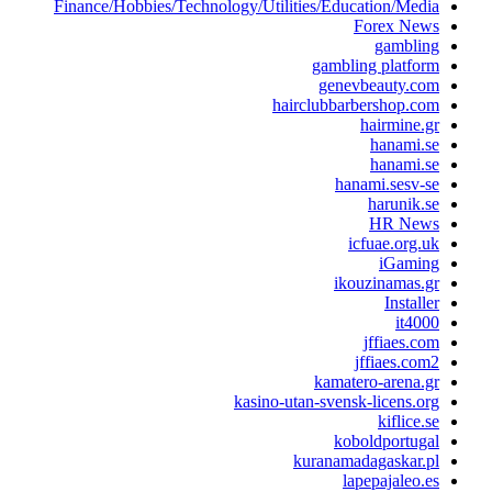
Finance/Hobbies/Technology/Utilities/Education/Media
Forex News
gambling
gambling platform
genevbeauty.com
hairclubbarbershop.com
hairmine.gr
hanami.se
hanami.se
hanami.sesv-se
harunik.se
HR News
icfuae.org.uk
iGaming
ikouzinamas.gr
Installer
it4000
jffiaes.com
jffiaes.com2
kamatero-arena.gr
kasino-utan-svensk-licens.org
kiflice.se
koboldportugal
kuranamadagaskar.pl
lapepajaleo.es