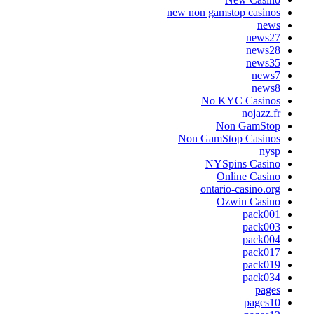
new non gamstop casinos
news
news27
news28
news35
news7
news8
No KYC Casinos
nojazz.fr
Non GamStop
Non GamStop Casinos
nysp
NYSpins Casino
Online Casino
ontario-casino.org
Ozwin Casino
pack001
pack003
pack004
pack017
pack019
pack034
pages
pages10