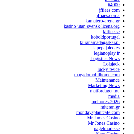
it4000
jffiaes.com
jffiaes.com2
kamatero-arena.gr
kasino-utan-svensk-licens.org
kiflice.se
koboldportugal
kuranamadagaskar.pl
lapepajaleo.es
legianoplay.fr
Logistics News
Lolajack
lucky-twice
magadomobilhome.com
Maintenance
Marketing News
matfordagen.nu
media
melhores-2026
miteran.gr
mondaysplantcafe.com
Mr James Casino
Mr Jones Casino
nagelmode.se
New Casino