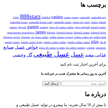
برچسب ها
888starz
casino
1xbet
betlabel
casino games
casinolab
casinolab app
casinolab bonus
casinolab bonus code
casinolab casino
casino mr jones
casino pistolo
games
casinos
deposit
gaming
gioco di casino online
gioco digitale
hazard casino
james
innovazione tecnologica
lolajack
lolajack bonus
lolajack casino
lolajack login
lolajack review
lottostar
mr jones casino
online casino reviews
online casino uk
online slots
play
pistolo casino
pistolo casino login
pistolo casino online
pistolo online casino
siti di
خواص عسل
صنایع
gioco di casino in italia
uk online gaming
winnita
wintomic
عسل طبیعی
عسل
غذایی مفید
گل وحشی
برای آخرین اخبار ثبت نام کنید
آخرین به روز رسانی ها مشترک شدن در خبرنامه ما
درباره ما
با بیش از 50 سال تجربه، ما پیشرو در تولید عسل طبیعی و