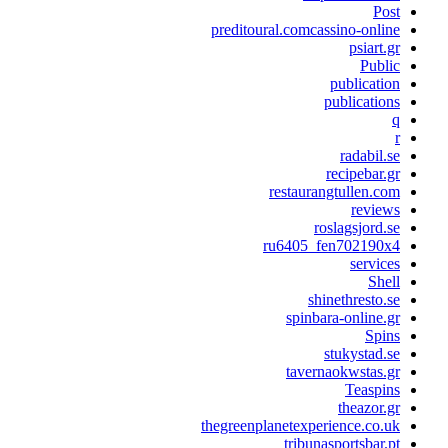
Post
preditoural.comcassino-online
psiart.gr
Public
publication
publications
q
r
radabil.se
recipebar.gr
restaurangtullen.com
reviews
roslagsjord.se
ru6405_fen702190x4
services
Shell
shinethresto.se
spinbara-online.gr
Spins
stukystad.se
tavernaokwstas.gr
Teaspins
theazor.gr
thegreenplanetexperience.co.uk
tribunasportsbar.pt