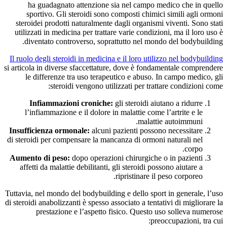
ha guadagnato attenzione sia nel campo medico che in quello
sportivo. Gli steroidi sono composti chimici simili agli ormoni
steroidei prodotti naturalmente dagli organismi viventi. Sono stati
utilizzati in medicina per trattare varie condizioni, ma il loro uso è
diventato controverso, soprattutto nel mondo del bodybuilding.
Il ruolo degli steroidi in medicina e il loro utilizzo nel bodybuilding
si articola in diverse sfaccettature, dove è fondamentale comprendere
le differenze tra uso terapeutico e abuso. In campo medico, gli
steroidi vengono utilizzati per trattare condizioni come:
Infiammazioni croniche:
gli steroidi aiutano a ridurre
l’infiammazione e il dolore in malattie come l’artrite e le
malattie autoimmuni.
Insufficienza ormonale:
alcuni pazienti possono necessitare
di steroidi per compensare la mancanza di ormoni naturali nel
corpo.
Aumento di peso:
dopo operazioni chirurgiche o in pazienti
affetti da malattie debilitanti, gli steroidi possono aiutare a
ripristinare il peso corporeo.
Tuttavia, nel mondo del bodybuilding e dello sport in generale, l’uso
di steroidi anabolizzanti è spesso associato a tentativi di migliorare la
prestazione e l’aspetto fisico. Questo uso solleva numerose
preoccupazioni, tra cui: