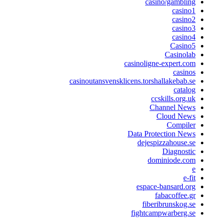
casino/gambling
casino1
casino2
casino3
casino4
Casino5
Casinolab
casinoligne-expert.com
casinos
casinoutansvensklicens.torshallakebab.se
catalog
ccskills.org.uk
Channel News
Cloud News
Compiler
Data Protection News
dejespizzahouse.se
Diagnostic
dominiode.com
e
e-fit
espace-bansard.org
fabacoffee.gr
fiberibrunskog.se
fightcampwarberg.se