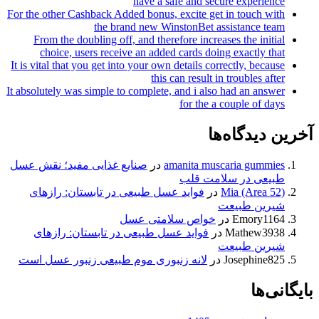
have a safe and secure experience
For the other Cashback Added bonus, excite get in touch with
the brand new WinstonBet assistance team
From the doubling off, and therefore increases the initial
choice, users receive an added cards doing exactly that
It is vital that you get into your own details correctly, because
this can result in troubles after
It absolutely was simple to complete, and i also had an answer
for the a couple of days
آخرین دیدگاه‌ها
amanita muscaria gummies
در
صنایع غذایی مفید؛ نقش عسل
طبیعی در سلامت قلب
Mia (Area 52)
در
فواید عسل طبیعی در تابستان: رازهای
شیرین طبیعت
Emory1164
در
خواص سلامتی عسل
Mathew3938
در
فواید عسل طبیعی در تابستان: رازهای
شیرین طبیعت
Josephine825
در
لانه زنبوری موم طبیعی زنبور عسل است
بایگانی‌ها