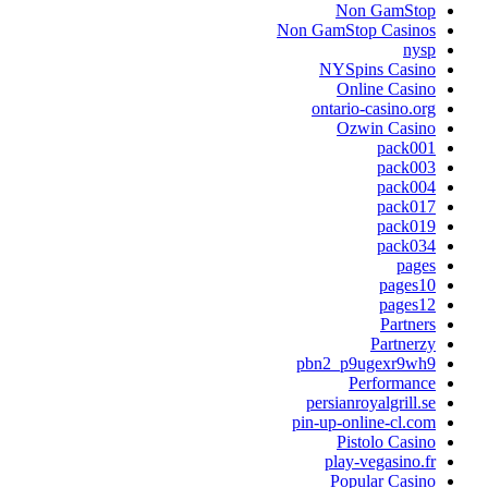
Non GamStop
Non GamStop Casinos
nysp
NYSpins Casino
Online Casino
ontario-casino.org
Ozwin Casino
pack001
pack003
pack004
pack017
pack019
pack034
pages
pages10
pages12
Partners
Partnerzy
pbn2_p9ugexr9wh9
Performance
persianroyalgrill.se
pin-up-online-cl.com
Pistolo Casino
play-vegasino.fr
Popular Casino