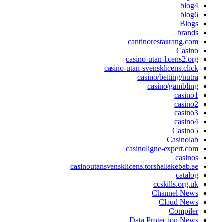
blog4
blog6
Blogs
brands
cantinorestaurang.com
Casino
casino-utan-licens2.org
casino-utan-svensklicens.click
casino/betting/nutra
casino/gambling
casino1
casino2
casino3
casino4
Casino5
Casinolab
casinoligne-expert.com
casinos
casinoutansvensklicens.torshallakebab.se
catalog
ccskills.org.uk
Channel News
Cloud News
Compiler
Data Protection News