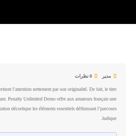
مدیر
0 نظرات
ent l’attention nettement par son originalité. De fait, le titre
vant.
Penalty Unlimited Demo
offre aux amateurs français une
tation décortique les éléments essentiels définissant l’parcours
ludique.