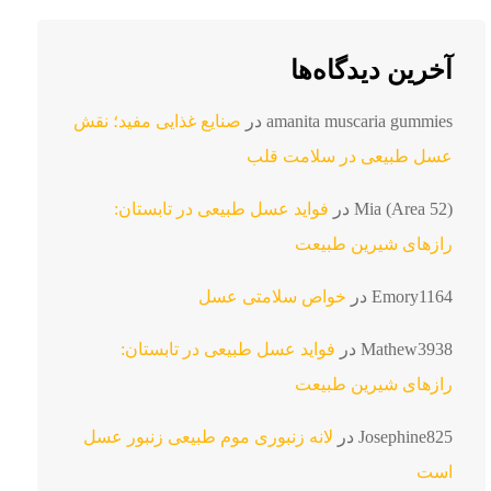
آخرین دیدگاه‌ها
amanita muscaria gummies
در
صنایع غذایی مفید؛ نقش
عسل طبیعی در سلامت قلب
Mia (Area 52)
در
فواید عسل طبیعی در تابستان:
رازهای شیرین طبیعت
Emory1164
در
خواص سلامتی عسل
Mathew3938
در
فواید عسل طبیعی در تابستان:
رازهای شیرین طبیعت
Josephine825
در
لانه زنبوری موم طبیعی زنبور عسل
است