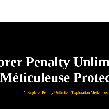
orer Penalty Unlim
Méticuleuse Protec
Explorer Penalty Unlimited (exploration Méticuleuse 