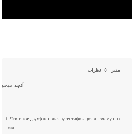
مدیر
0 نظرات
آنچه میخوانید
Что такое двухфакторная аутентификация и почему она
нужна