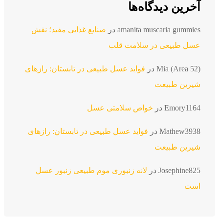
آخرین دیدگاه‌ها
amanita muscaria gummies
در
صنایع غذایی مفید؛ نقش
عسل طبیعی در سلامت قلب
Mia (Area 52)
در
فواید عسل طبیعی در تابستان: رازهای
شیرین طبیعت
Emory1164
در
خواص سلامتی عسل
Mathew3938
در
فواید عسل طبیعی در تابستان: رازهای
شیرین طبیعت
Josephine825
در
لانه زنبوری موم طبیعی زنبور عسل
است