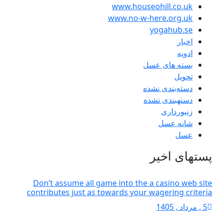
www.houseohi
www.no-w-her
yo
 عسل
 نشده
نشده
ر
Don’t assume all game into the a c
contributes just as towards your wag