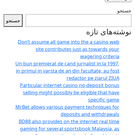
جستجو
تازه
Don’t assume all game into the a c
site contributes just as tow
wagering
Un bun premierat de cand jurnalist in
in primul in varsta de an din facultat
redactor pe zi
Particular internet casino no-depo
selling might possibly be eligible 
spec
MrBet allows various payment techn
deposits and wit
BD88 also provides on the internet 
gaming for several sportsbook Mal