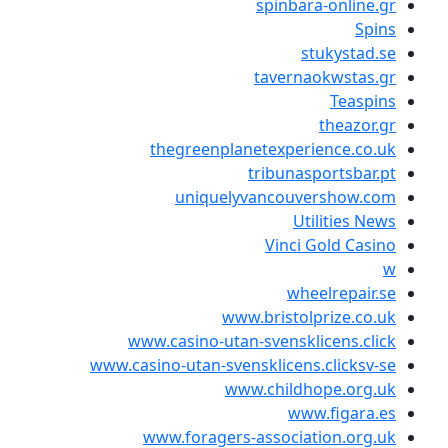
spinbara-
stu
tavernaok
t
thegreenplanetexperien
tribunaspo
uniquelyvancouver
Utili
Vinci Go
wheel
www.bristolpr
www.casino-utan-svensklic
www.casino-utan-svensklicens.c
www.childhop
www.f
www.foragers-associatio