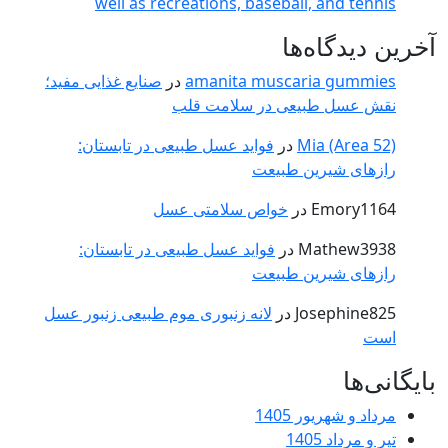
well as recreations, baseball, a
ه‌ها
amanita muscaria
در
صنایع غذایی مفید؛
طبیعی در سلامت قلب
Mia 
در
فواید عسل طبیعی در تابستان:
رین طبیعت
Em
در
خواص سلامتی عسل
Mat
در
فواید عسل طبیعی در تابستان:
رین طبیعت
Jose
در
لانه زنبوری موم طبیعی زنبور عسل
ور 1405
1