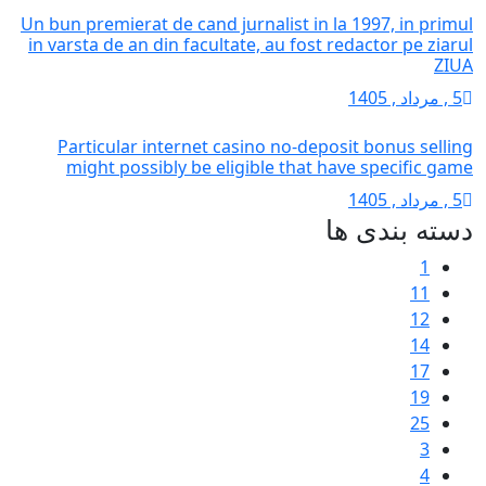
Un bun premierat de cand jurnalist in la 
in varsta de an din facultate, au fost red
Particular internet casino no-deposit
might possibly be eligible that have
ها