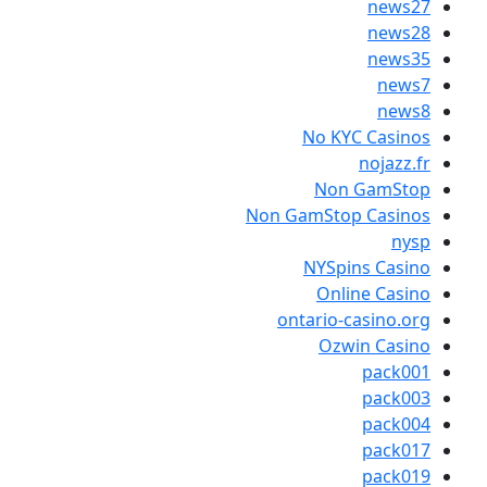
No KYC
Non 
Non GamStop
NYSpin
Onli
ontario-c
Ozwi