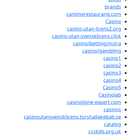
cantinorestau
casino-utan-li
casino-utan-svensklic
casino/bett
casino/
C
casinoligne-e
casinoutansvensklicens.torshall
ccski