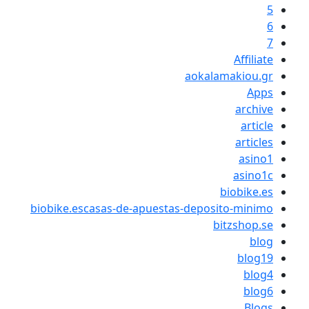
aokalam
b
biobike.escasas-de-apuestas-deposit
bi