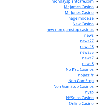
mondaysplant
Mr Jame
Mr Jone
nage
Ne
new non gamstop
No KYC
Non 
Non GamStop
NYSpin
Onli