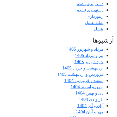
 نشده
نشده
ور 1405
1
14
رداد 1405
ردیبهشت 1405
دین 1404
1404
1
1