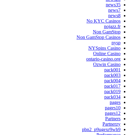
news3
news
news
No KYC Casino
nojazz.f
Non GamSto
Non GamStop Casino
nys
NYSpins Casin
Online Casin
ontario-casino.or
Ozwin Casin
pack00
pack00
pack00
pack01
pack01
pack03
page
pages1
pages1
Partner
Partnerz
pbn2_p9ugexr9wh
Performanc