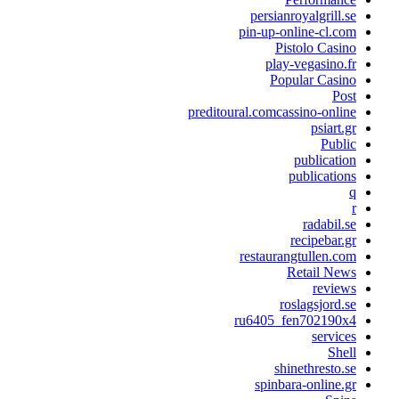
persianroyalgrill.s
pin-up-online-cl.co
Pistolo Casin
play-vegasino.f
Popular Casin
Pos
preditoural.comcassino-onlin
psiart.g
Publi
publicatio
publication
radabil.s
recipebar.g
restaurangtullen.co
Retail New
review
roslagsjord.s
ru6405_fen702190x
service
Shel
shinethresto.s
spinbara-online.g