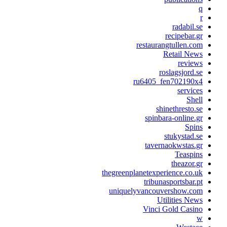
radabil.s
recipebar.g
restaurangtullen.co
Retail New
review
roslagsjord.s
ru6405_fen702190x
service
Shel
shinethresto.s
spinbara-online.g
Spin
stukystad.s
tavernaokwstas.g
Teaspin
theazor.g
thegreenplanetexperience.co.u
tribunasportsbar.p
uniquelyvancouvershow.co
Utilities New
Vinci Gold Casin