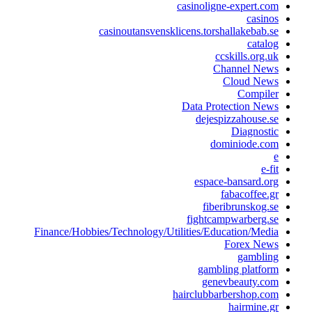
casinoligne-expert.co
casino
casinoutansvensklicens.torshallakebab.s
catalo
ccskills.org.u
Channel New
Cloud New
Compile
Data Protection New
dejespizzahouse.s
Diagnosti
dominiode.co
e-fi
espace-bansard.or
fabacoffee.g
fiberibrunskog.s
fightcampwarberg.s
Finance/Hobbies/Technology/Utilities/Education/Medi
Forex New
gamblin
gambling platfor
genevbeauty.co
hairclubbarbershop.co
hairmine.g