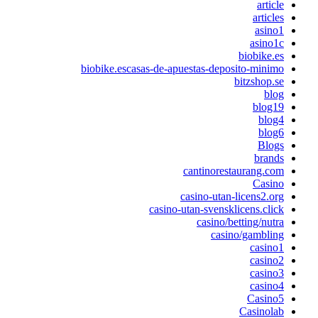
articl
article
asino
asino1
biobike.e
biobike.escasas-de-apuestas-deposito-minim
bitzshop.s
blo
blog1
blog
blog
Blog
brand
cantinorestaurang.co
Casin
casino-utan-licens2.or
casino-utan-svensklicens.clic
casino/betting/nutr
casino/gamblin
casino
casino
casino
casino
Casino
Casinola