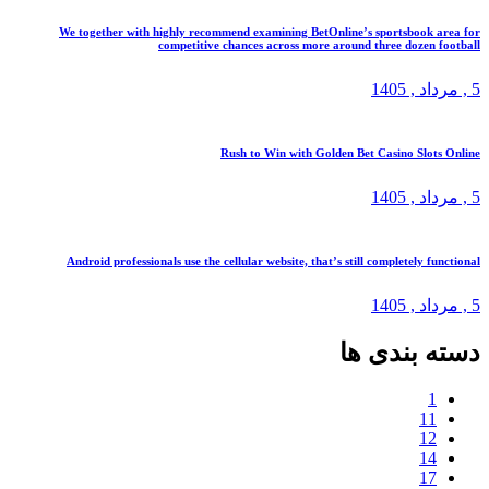
We together with highly recommend examining BetOnline’s sportsbook
competitive chances across more around three dozen
د
, 1405
Rush to Win with Golden Bet Casino Slo
د
, 1405
Android professionals use the cellular website, that’s still completely 
د
, 1405
بندی ها
1
1
1
1