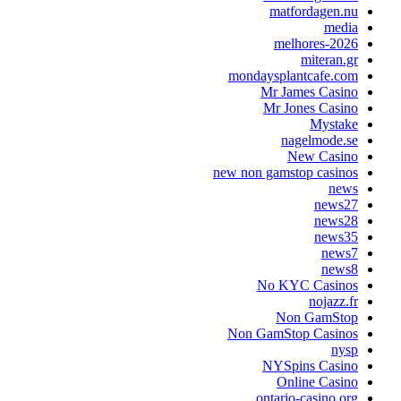
matfordagen.n
medi
melhores-202
miteran.g
mondaysplantcafe.co
Mr James Casin
Mr Jones Casin
Mystak
nagelmode.s
New Casin
new non gamstop casino
new
news2
news2
news3
news
news
No KYC Casino
nojazz.f
Non GamSto
Non GamStop Casino
nys
NYSpins Casin
Online Casin
ontario-casino.or