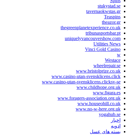
Spin
stukystad.s
tavernaokwstas.g
Teaspin
theazor.g
thegreenplanetexperience.co.u
tribunasportsbar.p
uniquelyvancouvershow.co
Utilities New
Vinci Gold Casin
Westac
wheelrepair.s
www.bristolprize.co.u
www.casino-utan-svensklicens.clic
www.casino-utan-svensklicens.clicksv-s
www.childhope.org.u
www.figara.e
www.foragers-association.org.u
www.houseohill.co.u
www.no-w-here.org.u
yogahub.s
خبار
دویه
سته های عسل