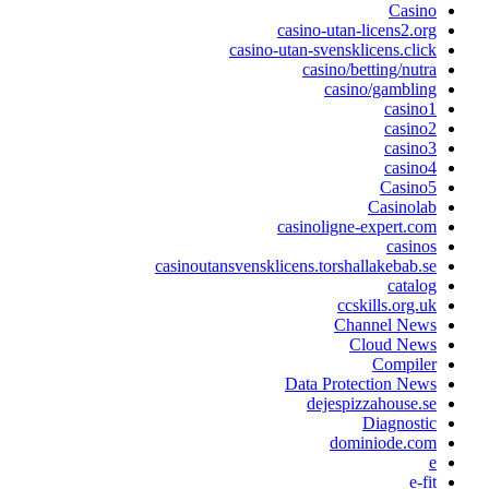
Casin
casino-utan-licens2.or
casino-utan-svensklicens.clic
casino/betting/nutr
casino/gamblin
casino
casino
casino
casino
Casino
Casinola
casinoligne-expert.co
casino
casinoutansvensklicens.torshallakebab.s
catalo
ccskills.org.u
Channel New
Cloud New
Compile
Data Protection New
dejespizzahouse.s
Diagnosti
dominiode.co
e-fi