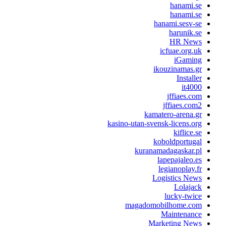
hanami.s
hanami.s
hanami.sesv-s
harunik.s
HR New
icfuae.org.u
iGamin
ikouzinamas.g
Installe
it400
jffiaes.co
jffiaes.com
kamatero-arena.g
kasino-utan-svensk-licens.or
kiflice.s
koboldportuga
kuranamadagaskar.p
lapepajaleo.e
legianoplay.f
Logistics New
Lolajac
lucky-twic
magadomobilhome.co
Maintenanc
Marketing New