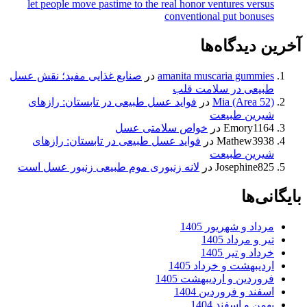
let people move pastime to the real honor ventures versu
conventional put bonuse
 دیدگاه‌ها
amanita muscaria gummie
در
صنایع غذایی مفید؛ نقش عسل
بیعی در سلامت قلب
Mia (Area 52
در
فواید عسل طبیعی در تابستان: رازهای
یرین طبیعت
Emory116
در
خواص سلامتی عسل
Mathew393
در
فواید عسل طبیعی در تابستان: رازهای
یرین طبیعت
Josephine82
در
لانه زنبوری موم طبیعی زنبور عسل است
ی‌ها
رداد و شهریور 1405
ر و مرداد 1405
داد و تیر 1405
ردیبهشت و خرداد 1405
روردین و اردیبهشت 1405
سفند و فروردین 1404
همن و اسفند 1404