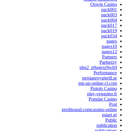
Ozwin Casin
pack00
pack00
pack00
pack01
pack01
pack03
page
pages1
pages1
Partner
Partnerz
pbn2_p9ugexr9wh
Performanc
persianroyalgrill.s
pin-up-online-cl.co
Pistolo Casin
play-vegasino.f
Popular Casin
Pos
preditoural.comcassino-onlin
psiart.g
Publi
publicatio
publication