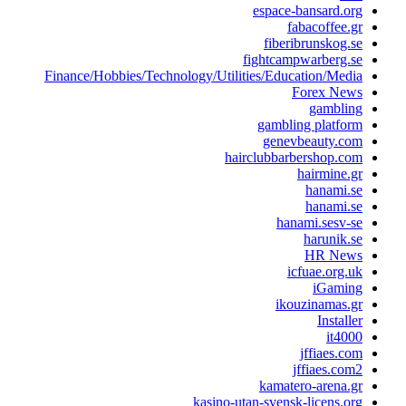
espace-bansard.or
fabacoffee.g
fiberibrunskog.s
fightcampwarberg.s
Finance/Hobbies/Technology/Utilities/Education/Medi
Forex New
gamblin
gambling platfor
genevbeauty.co
hairclubbarbershop.co
hairmine.g
hanami.s
hanami.s
hanami.sesv-s
harunik.s
HR New
icfuae.org.u
iGamin
ikouzinamas.g
Installe
it400
jffiaes.co
jffiaes.com
kamatero-arena.g
kasino-utan-svensk-licens.or