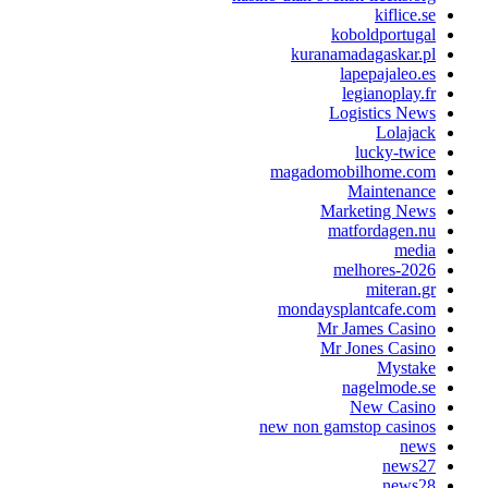
kiflice.s
koboldportuga
kuranamadagaskar.p
lapepajaleo.e
legianoplay.f
Logistics New
Lolajac
lucky-twic
magadomobilhome.co
Maintenanc
Marketing New
matfordagen.n
medi
melhores-202
miteran.g
mondaysplantcafe.co
Mr James Casin
Mr Jones Casin
Mystak
nagelmode.s
New Casin
new non gamstop casino
new
news2
news2