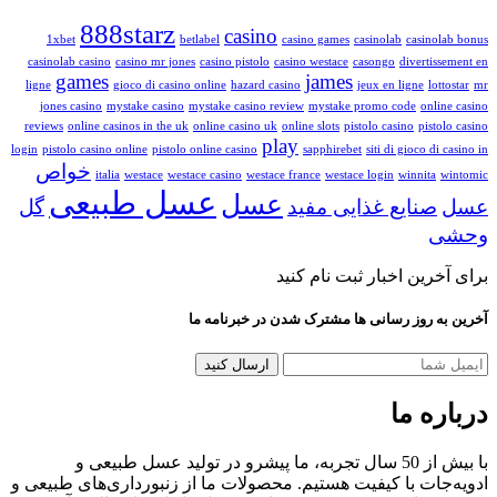
888starz
casino
1xbet
betlabel
casino games
casinolab
casin
casinolab casino
casino mr jones
casino pistolo
casino westace
casongo
diverti
games
james
ligne
gioco di casino online
hazard casino
jeux en ligne
lo
jones casino
mystake casino
mystake casino review
mystake promo code
onl
reviews
online casinos in the uk
online casino uk
online slots
pistolo casino
pist
play
login
pistolo casino online
pistolo online casino
sapphirebet
siti di gioco d
خواص
italia
westace
westace casino
westace france
westace login
winnita
عسل طبیعی
عسل
صنایع غذایی مفید
گل
رین اخبار ثبت نام کنید
 روز رسانی ها مشترک شدن در خبرنامه ما
ه ما
با بیش از 50 سال تجربه، ما پیشرو در تولید عسل طبیعی و
ات با کیفیت هستیم. محصولات ما از زنبورداری‌های طبیعی و