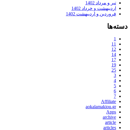
تیر و مرداد 1402
اردیبهشت و خرداد 1402
فروردین و اردیبهشت 1402
دسته‌ها
1
11
12
14
17
19
25
3
4
5
6
7
Affiliate
aokalamakiou.gr
Apps
archive
article
articles