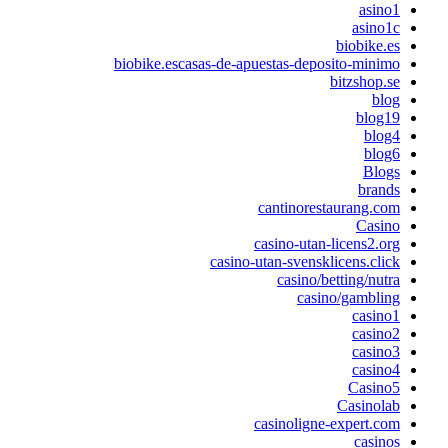
asino1
asino1c
biobike.es
biobike.escasas-de-apuestas-deposito-minimo
bitzshop.se
blog
blog19
blog4
blog6
Blogs
brands
cantinorestaurang.com
Casino
casino-utan-licens2.org
casino-utan-svensklicens.click
casino/betting/nutra
casino/gambling
casino1
casino2
casino3
casino4
Casino5
Casinolab
casinoligne-expert.com
casinos